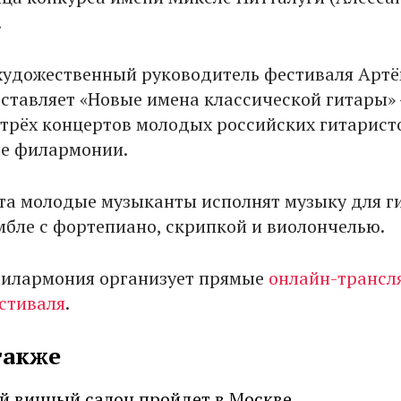
.
 художественный руководитель фестиваля Арт
ставляет «Новые имена классической гитары» 
 трёх концертов молодых российских гитарист
е филармонии.
арта молодые музыканты исполнят музыку для 
амбле с фортепиано, скрипкой и виолончелью.
филармония организует прямые
онлайн-трансл
стиваля
.
также
й винный салон пройдет в Москве