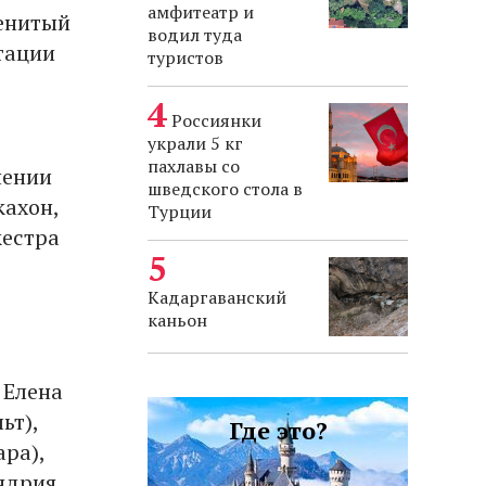
амфитеатр и
менитый
водил туда
тации
туристов
Россиянки
украли 5 кг
пахлавы со
нении
шведского стола в
кахон,
Турции
кестра
Кадаргаванский
каньон
 Елена
ьт),
Где это?
ара),
ндрия,