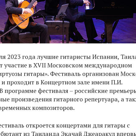
аля 2023 года лучшие гитаристы Испании, Таил
т участие в XVII Московском международном
иртуозы гитары». Фестиваль организован Мос
и проходит в Концертном зале имени П.И.
 В программе фестиваля – российские премьер
ные произведения гитарного репертуара, а та
временных композиторов.
естиваль откроется концертами для гитары с
ебютант из Таиланда Экачай Джеаракул вперв