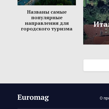
Названы самые
популярные
Ита
направления для
городского туризма
О пр