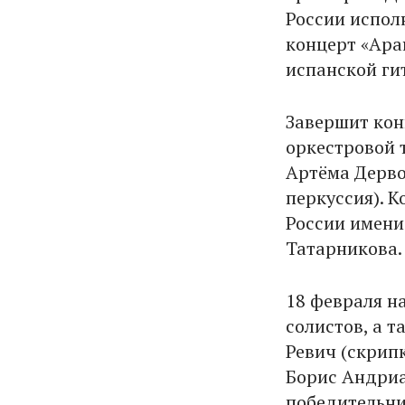
России испол
концерт «Ара
испанской ги
Завершит кон
оркестровой 
Артёма Дерво
перкуссия). 
России имени
Татарникова.
18 февраля н
солистов, а т
Ревич (скрипк
Борис Андриа
победительни