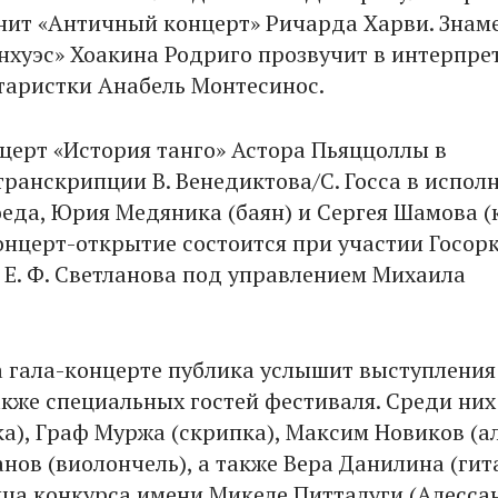
нит «Античный концерт» Ричарда Харви. Зна
нхуэс» Хоакина Родриго прозвучит в интерпре
таристки Анабель Монтесинос.
церт «История танго» Астора Пьяццоллы в
транскрипции В. Венедиктова/С. Госса в испол
еда, Юрия Медяника (баян) и Сергея Шамова (
Концерт-открытие состоится при участии Госор
 Е. Ф. Светланова под управлением Михаила
а гала-концерте публика услышит выступления
акже специальных гостей фестиваля. Среди них
а), Граф Муржа (скрипка), Максим Новиков (ал
нов (виолончель), а также Вера Данилина (гит
ца конкурса имени Микеле Питталуги (Алесса