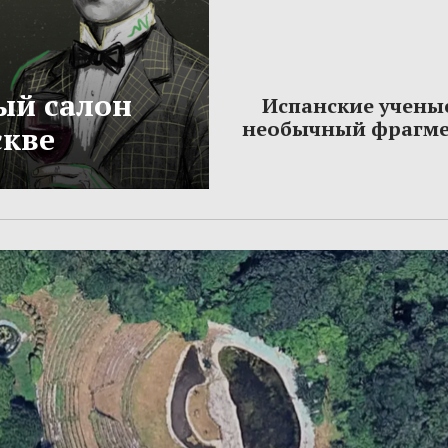
ый салон
Испанские учены
необычный фрагме
скве