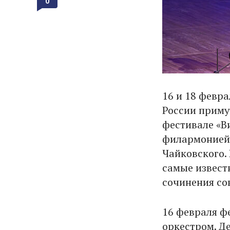
0
16 и 18 февр
России приму
фестивале «В
филармонией 
Чайковского.
самые извест
сочинения со
16 февраля ф
оркестром. Д