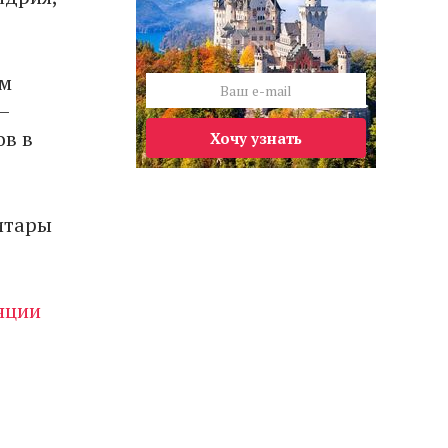
ём
–
ов в
Хочу узнать
гитары
яции