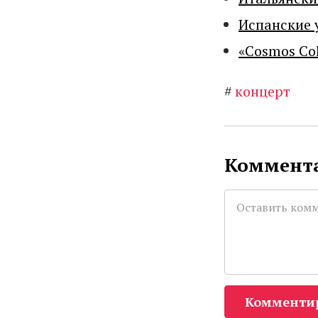
Испанские 
«Cosmos Co
#
концерт
Коммента
Комменти