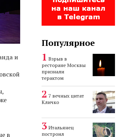
Популярное
анда и
Взрыв в
ресторане Москвы
признали
ковской
терактом
ы,
7 вечных цитат
кже
Кличко
Итальянец
построил
ые в