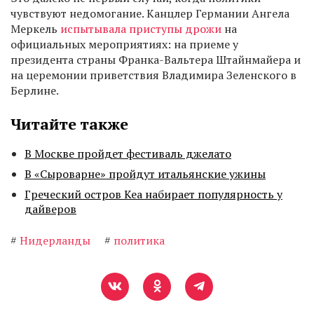
чувствуют недомогание. Канцлер Германии Ангела
Меркель
испытывала приступы дрожи
на
официальных мероприятиях: на приеме у
президента страны Франка-Вальтера Штайнмайера и
на церемонии приветствия Владимира Зеленского в
Берлине.
Читайте также
В Москве пройдет фестиваль джелато
В «Сыроварне» пройдут итальянские ужины
Греческий остров Кеа набирает популярность у
дайверов
#
Нидерланды
#
политика