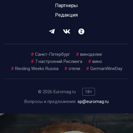
Партнеры
Редакция
#
Санкт-Петербург
#
виноделие
#
7 настроений Рислинга
#
вино
#
Riesling Weeks Russia
#
отели
#
GermanWineDay
© 2026 Euromag.ru
18+
Вопросы и предложения:
sp@euromag.ru