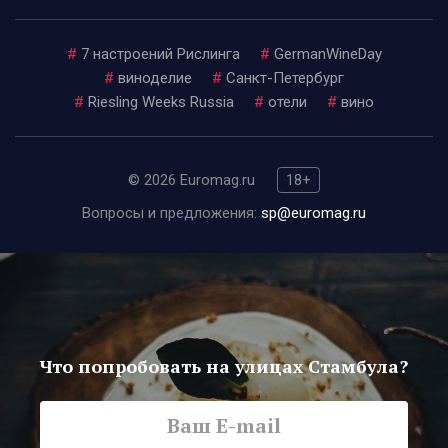
#
7 настроений Рислинга
#
GermanWineDay
#
виноделие
#
Санкт-Петербург
#
Riesling Weeks Russia
#
отели
#
вино
© 2026 Euromag.ru
18+
Вопросы и предложения:
sp@euromag.ru
Что попробовать на улицах Стамбула?