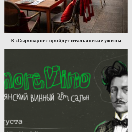
В «Сыроварне» пройдут итальянские ужины