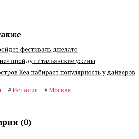
также
ройдет фестиваль джелато
не» пройдут итальянские ужины
остров Кеа набирает популярность у дайверов
я
#
Испания
#
Москва
рии (
0
)