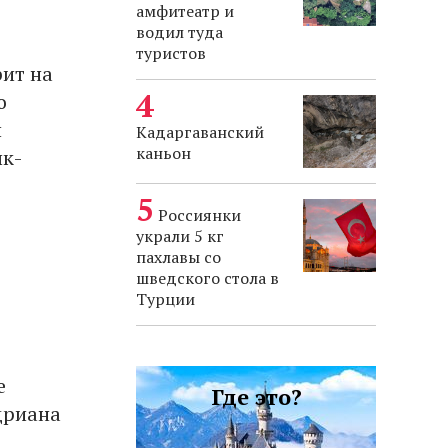
амфитеатр и
водил туда
туристов
ит на
o
и
Кадаргаванский
каньон
ык-
Россиянки
украли 5 кг
пахлавы со
шведского стола в
Турции
е
Где это?
дриана