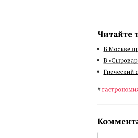
Читайте 
В Москве п
В «Сыровар
Греческий 
#
гастрономи
Коммента