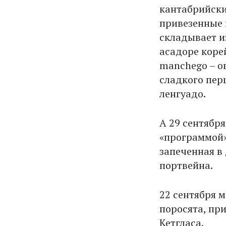
кантабрийски
привезенные 
складывает и
асадоре коре
manchego – о
сладкого пер
ленгуадо.
А 29 сентябр
«программой»
запеченная в
портвейна.
22 сентября 
поросята, пр
Кетгласа.