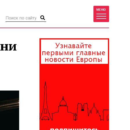
МЕНЮ
хни