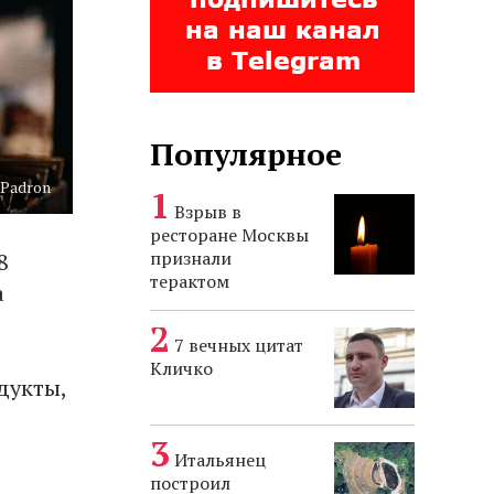
Популярное
 Padron
Взрыв в
ресторане Москвы
признали
8
терактом
а
7 вечных цитат
Кличко
дукты,
Итальянец
построил