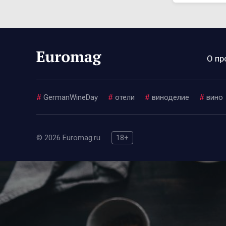
О пр
#
GermanWineDay
#
отели
#
виноделие
#
вино
© 2026 Euromag.ru
18+