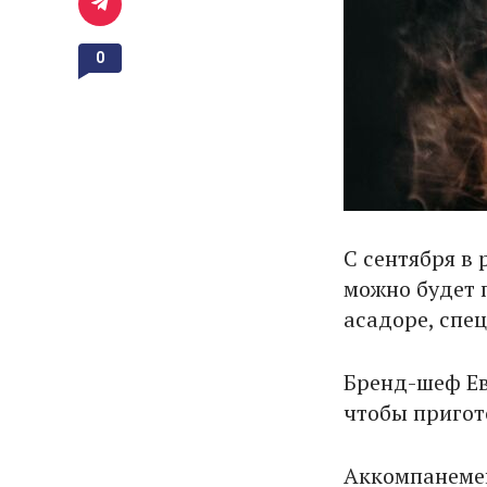
0
С сентября в 
можно будет 
асадоре, спе
Бренд-шеф Ев
чтобы пригот
Аккомпанеме