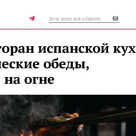
торан испанской ку
еские обеды,
 на огне