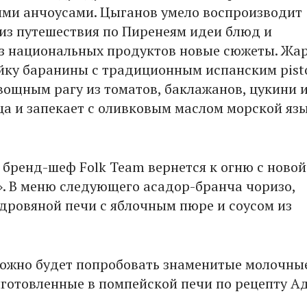
ми анчоусами. Цыганов умело воспроизводит
из путешествия по Пиренеям идеи блюд и
з национальных продуктов новые сюжеты. Жар
йку баранины с традиционным испанским pist
вощным рагу из томатов, баклажанов, цукини 
ца и запекает с оливковым маслом морской яз
я бренд-шеф Folk Team вернется к огню с новой
. В меню следующего асадор-бранча чоризо,
 дровяной печи с яблочным пюре и соусом из
можно будет попробовать знаменитые молочны
иготовленные в помпейской печи по рецепту А