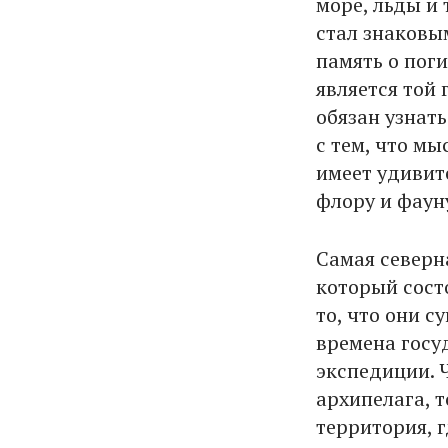
море, льды и 
стал знаковы
память о поги
является той
обязан узнат
с тем, что мы
имеет удивит
флору и фаун
Самая северн
который сост
то, что они с
времена госу
экспедиции. Ч
архипелага, т
территория, 