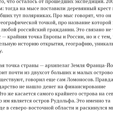
то, что осталось от прошедших экспедиций. 20
м: тогда на мысе поставили деревянный крест 
бших тут полярниках. Про мыс говорят, что он
 географической точкой, про название которой
ь любой российский гражданин. Это связано не
с — крайняя точка Европы и России, но и с тем,
ельную историю открытия, географию, уникал
у.
ая точка страны — архипелаг Земля Франца-Й
оит почти из двухсот больших и малых острово
уществуют, говорил еще сам Ломоносов. Правда
дарство не нашло денег на финансирование
то же касается самого крайнего острова на се
о им является остров Рудольфа. Это именно та
где в северо-восточной области и раскинулся 