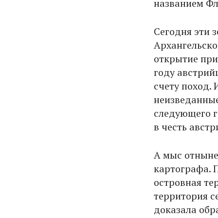
названием Фл
Сегодня эти 
Архангельской
открытие при
году австрий
счету поход.
неизведанные
следующего г
в честь авст
А мыс отныне
картографа. 
островная тер
территория с
доказала обра