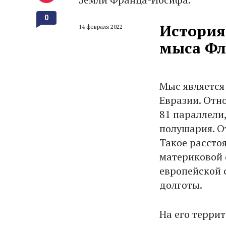
0
История
14 февраля 2022
мыса Фл
Мыс является
Евразии. Отн
81 параллели
полушария. О
Такое рассто
материковой 
европейской с
долготы.
На его терри