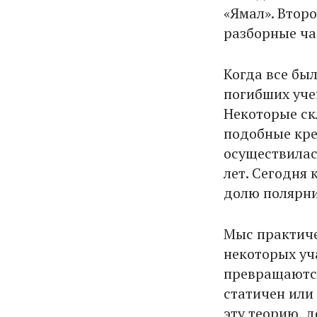
«Ямал». Втор
разборные ча
Когда все был
погибших уче
Некоторые скл
подобные кре
осуществилас
лет. Сегодня
долю полярни
Мыс практиче
некоторых уч
превращаются
статичен или
эту теорию, д