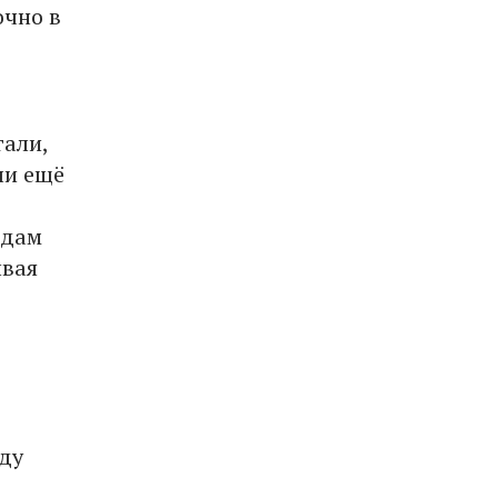
очно в
гали,
ли ещё
ьдам
ывая
оду