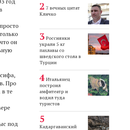
03 год
7 вечных цитат
в
Кличко
 просто
 только
Россиянки
 что он
украли 5 кг
ьную
пахлавы со
шведского стола в
Турции
осифа,
Итальянец
в. Про
построил
 в те
амфитеатр и
водил туда
туристов
вере
мыс под
Кадаргаванский