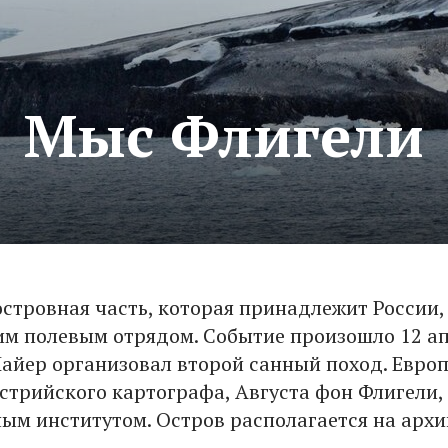
Мыс Флигели
островная часть, которая принадлежит России,
м полевым отрядом. Событие произошло 12 ап
Пайер организовал второй санный поход. Евро
встрийского картографа, Августа фон Флигели,
ым институтом. Остров располагается на архи