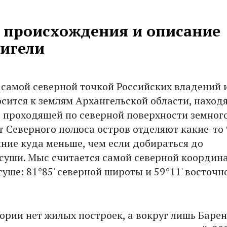
 происхождения и описание
игели
 самой северной точкой Российских владений 
осится к землям Архангельской области, находя
, проходящей по северной поверхности земног
т Северного полюса остров отделяют какие-то 
яние куда меньше, чем если добираться до
суши. Мыс считается самой северной координ
уше: 81°85' северной широты и 59°11' восточн
тории нет жилых построек, а вокруг лишь Баре