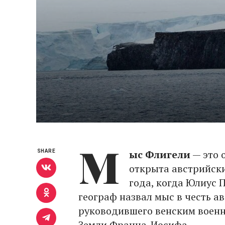
М
ыс Флигели
— это 
SHARE
открыта австрийски
года, когда Юлиус 
географ назвал мыс в честь а
руководившего венским военн
Земли Франца-Иосифа.