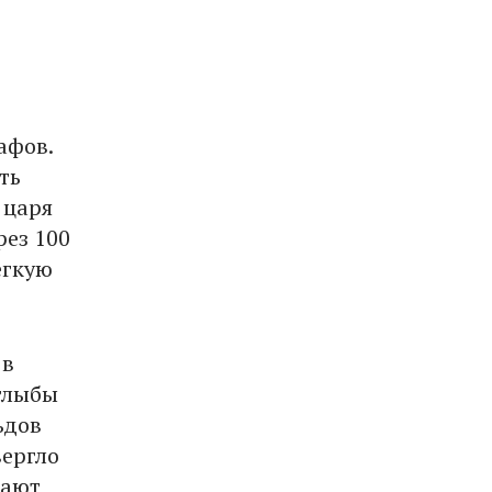
афов.
ть
 царя
рез 100
егкую
 в
 глыбы
ьдов
вергло
гают