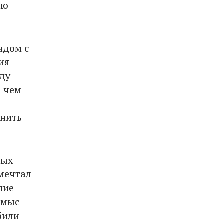
ую
ядом с
ия
оду
е чем
лнить
ных
 мечтал
ние
 мыс
били