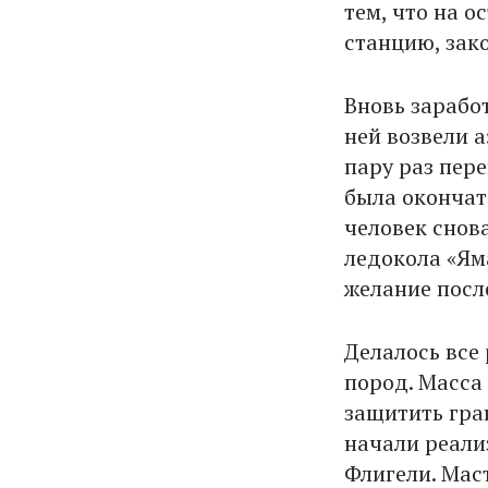
тем, что на 
станцию, зак
Вновь заработ
ней возвели 
пару раз пер
была окончат
человек снов
ледокола «Ям
желание после
Делалось все 
пород. Масса
защитить гра
начали реали
Флигели. Мас