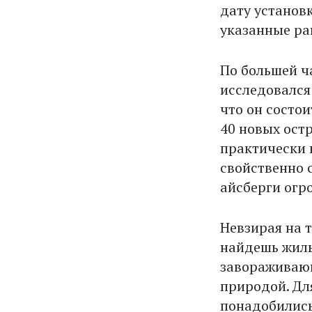
дату установк
указанные ра
По большей ч
исследовался
что он состои
40 новых остр
практически 
свойственно с
айсберги огр
Невзирая на т
найдешь жилых
завораживающ
природой. Дл
понадобились