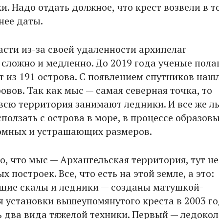
и. Надо отдать должное, что крест возвели в т
нее даты.
асти из-за своей удаленности архипелаг
 сложно и медленно. До 2019 года ученые пола
т из 191 острова. С появлением спутников наш
овов. Так как мыс — самая северная точка, то
всю территория занимают ледники. И все же л
ползать с острова в море, в процессе образов
омных и устрашающих размеров.
о, что мыс — Архангельская территория, тут не
 построек. Все, что есть на этой земле, а это:
ие скалы и ледники — созданы матушкой-
я установки вышеупомянутого креста в 2003 г
 два вида тяжелой техники. Первый — ледокол