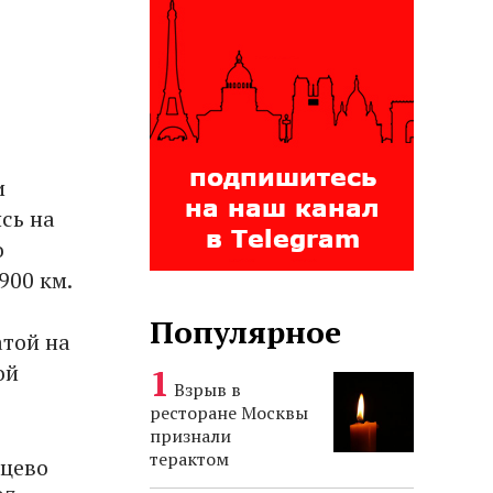
и
сь на
о
900 км.
Популярное
атой на
ой
Взрыв в
ресторане Москвы
признали
терактом
нцево