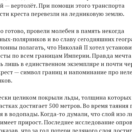
ой — вертолёт. При помощи этого транспорта
сти креста перевезли на ледниковую землю.
о готово, провели молебен в память некогда
ных-полярников и во славу сегодняшних геогр
онны полагать, что Николай II хотел установи
сты по всем границам Империи. Правда мечта
ь лишь в единственном экземпляре и почти че
 крест — символ границ и напоминание про нел
ков.
ски целиком покрыли льды, толщина которых
астках достигает 500 метров. Во время таяния
 в водопады. Когда-то думали, что слой изо л
 имеет прирост. Последнее исследование опро
оказав, что за год потери ледяного слоя дости