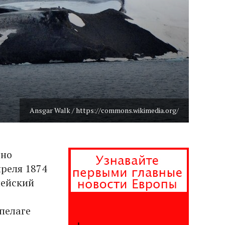
Ansgar Walk / https://commons.wikimedia.org/
 но
реля 1874
пейский
пелаге