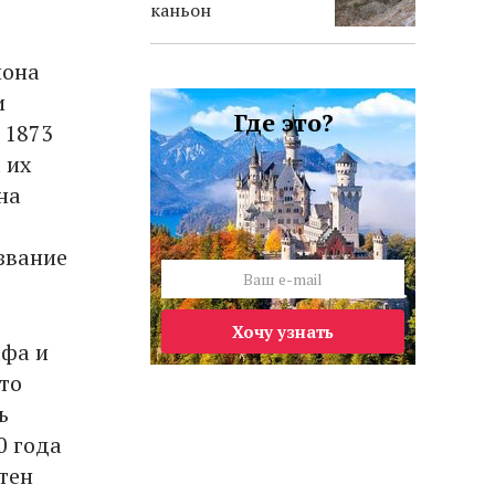
каньон
йона
и
Где это?
 1873
 их
на
звание
Хочу узнать
афа и
то
ь
0 года
тен