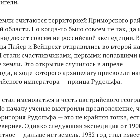
игели.
земли считаются территорией Приморского ра
 области. Но когда-то было совсем не так, да 
надлежит совсем не российской экспедиции. В
цы Пайер и Вейпрехт отправились во второй на
 И стали счастливчиками, первыми попавшими 
 земли. Это открытие случилось в апреле
ода, в ходе которого архипелагу присвоили на
рийского императора — принца Рудольфа.
 стал именоваться в честь австрийского геогр
По началу ученые выстроили предположение, ч
ритория Рудольфа — это не крайняя точка, ест
евернее. Однако следующая экспедиция от 190
тное — дальше нет земель. 1932 год стал извес