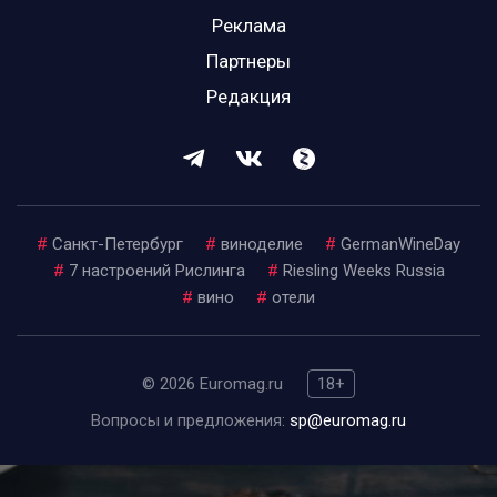
Реклама
Партнеры
Редакция
#
Санкт-Петербург
#
виноделие
#
GermanWineDay
#
7 настроений Рислинга
#
Riesling Weeks Russia
#
вино
#
отели
© 2026 Euromag.ru
18+
Вопросы и предложения:
sp@euromag.ru