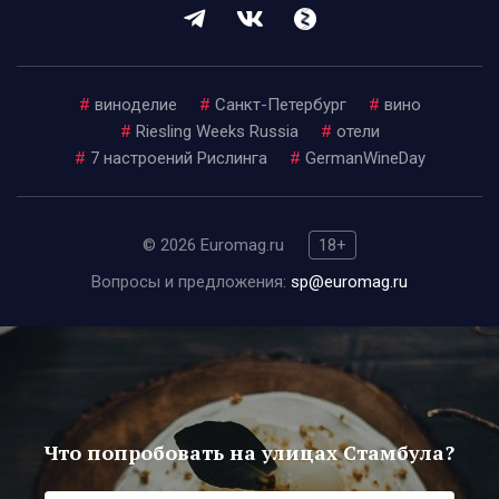
#
виноделие
#
Санкт-Петербург
#
вино
#
Riesling Weeks Russia
#
отели
#
7 настроений Рислинга
#
GermanWineDay
© 2026 Euromag.ru
18+
Вопросы и предложения:
sp@euromag.ru
Что попробовать на улицах Стамбула?