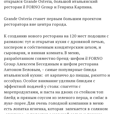
открылся Grande Osteria, большой итальянский
ресторан il FORNO Group и Генриха Карпина.
Grande Osteria станет первым большим проектом
ресторатора вне центра города.
К созданию нового ресторана на 120 мест подошли с
размахом: тут и открытая кухня с дровяной печью,
хоспером и собственным кондитерским цехом, и
сыроварня, и винная комната. В меню,
разработанном совместно бренд-шефом il FORNO
Group Алексеем Бесединым и шефом ресторана
Антоном Беловым, – самые популярные блюда
итальянской кухни: от карпаччо до пиццы, ризотто и
оссобуко. Особое внимание уделили блюдам с
эффектной подачей у стола: спагетти с
морепродуктами, и паста на двоих со стейком топ
блейд и пряным соусом из зеленого перца, и сибас в
луке-порее. Для очень голодной компании в меню
есть лопатка ягненка, которая запекается в соляном