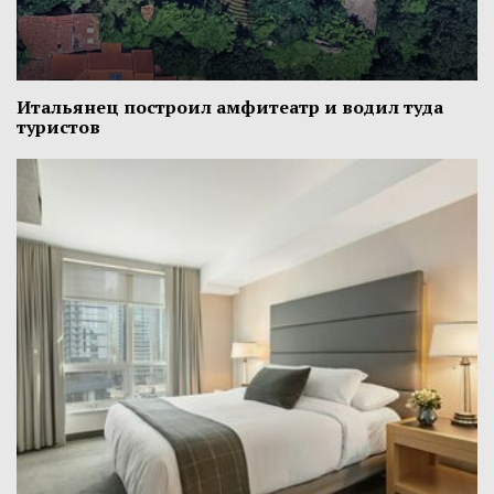
Итальянец построил амфитеатр и водил туда
туристов