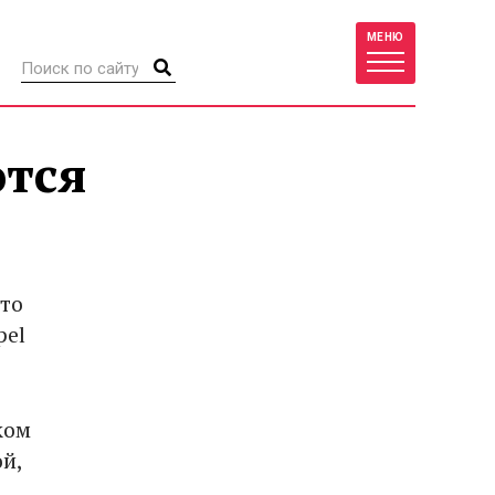
МЕНЮ
тся
то
pel
ком
й,