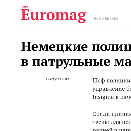
Всё о Европе
Немецкие полиц
в патрульные 
Шеф полиции 
17 апреля 2012
управление б
Insignia в ка
Среди причин
тесны для по
рацией и нар