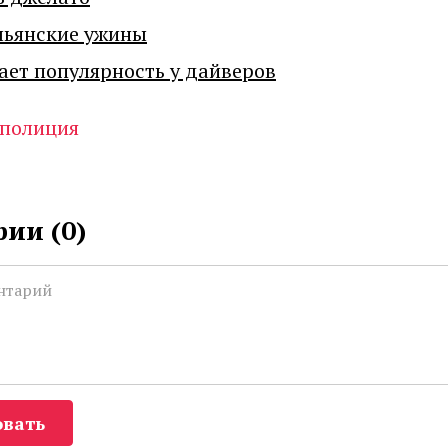
льянские ужины
ает популярность у дайверов
полиция
ии (
0
)
вать