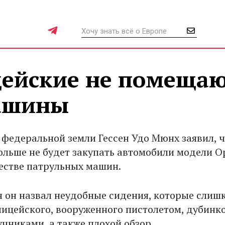
ейские не помещаю
машины
федеральной земли Гессен Удо Мюнх заявил, ч
ольше не будет закупать автомобили модели O
честве патрульных машин.
 он назвал неудобные сидения, которые слиш
лицейского, вооруженного пистолетом, дубинко
учниками, а также плохой обзор.