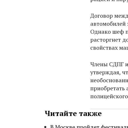
Договор межд
автомобилей з
Однако шеф п
расторгнет д
свойствах ма
Члены СДПГ и
утверждая, ч
необоснованны
приобретать 
полицейского
Читайте также
В Москве пройдет фестивал