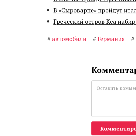
В «Сыроварне» пройдут ита
Греческий остров Кеа набир
#
автомобили
#
Германия
#
Комментар
Комментиро