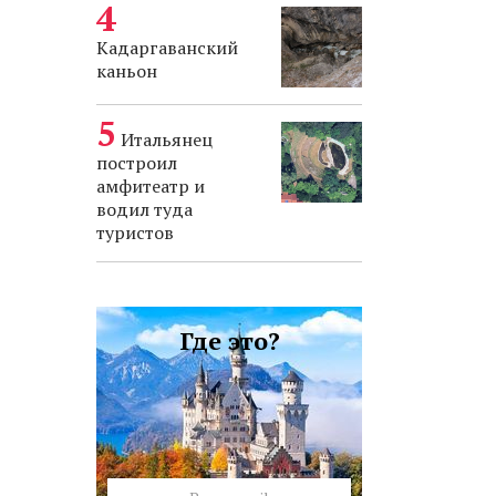
Кадаргаванский
каньон
Итальянец
построил
амфитеатр и
водил туда
туристов
Где это?