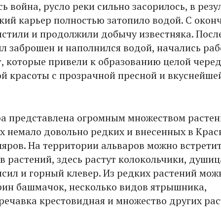
ь война, русло реки сильно засорилось, в резу
кий карьер полностью затопило водой. С окон
истили и продолжили добычу известняка. После
ыл заброшен и наполнился водой, начались раб
т, которые привели к образованию целой чере
й красоты с прозрачной пресной и вкуснейше
а представлена огромным множеством растен
х немало довольно редких и внесенных в Кра
ляров. На территории альваров можно встрети
в растений, здесь растут колокольчики, душиц
ясил и горный клевер. Из редких растений мож
рин башмачок, несколько видов ятрышника,
оречавка крестовидная и множество других рас