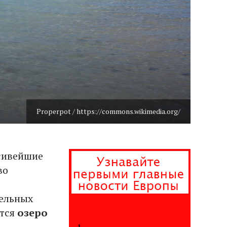
Properpot / https://commons.wikimedia.org/
сивейшие
во
тельных
ется
озеро