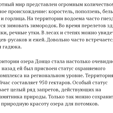
тный мир представлен огромным количеством
е происхождение: коростель, поползень, бел
 и горлица. На территории водоема часто гнез
ся зимовать зимородок. Во время перелетов зд
и, речные утки. В лесах и степях можно увиде
ев-русаков и ежей. Довольно часто встречаетс
 гадюка.
ритории озера Донцо стала настолько очевидн
т назад ей был присвоен статус охраняемого
омплекса на региональном уровне. Территори
йчас составляет 950 гектаров. Особый статус
ает целый ряд запретов, действующих на
амятника природы. Только так можно сохрани
 природную красоту озера для потомков.