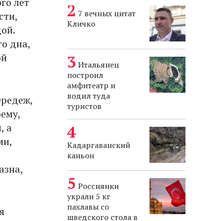
го лет
7 вечных цитат
сти,
Кличко
ой.
о дна,
ой
Итальянец
построил
амфитеатр и
водил туда
Оредеж,
туристов
ему,
, а
ми,
Кадаргаванский
каньон
азна,
Россиянки
украли 5 кг
пахлавы со
я
шведского стола в