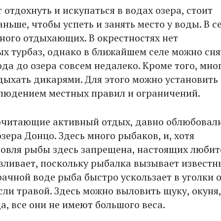
т отдохнуть и искупаться в водах озера, стоит
ньше, чтобы успеть и занять место у воды. В с
много отдыхающих. В окрестностях нет
х турбаз, однако в ближайшем селе можно сня
да до озера совсем недалеко. Кроме того, мно
ыхать дикарями. Для этого можно установить
блюдением местных правил и ограничений.
очитающие активный отдых, давно облюбовал
зера Донцо. Здесь много рыбаков, и, хотя
овля рыбы здесь запрещена, настоящих любит
авливает, поскольку рыбалка вызывает извест
рачной воде рыба быстро ускользает в уголки о
сли травой. Здесь можно выловить щуку, окуня,
а, все они не имеют большого веса.