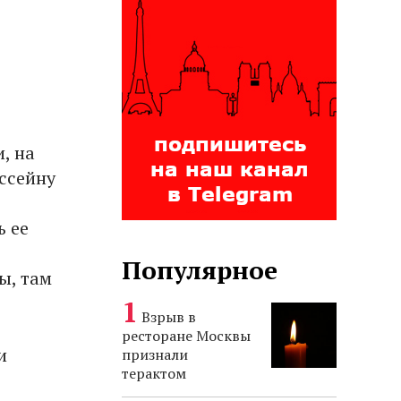
, на
ссейну
ь ее
Популярное
ы, там
Взрыв в
ресторане Москвы
и
признали
терактом