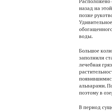
Расположено о
назад на это
позже рукотв
Удивительное
обогащенного
воды.
Большое коли
заполнили ст
лечебная гряз
растительнос
появившимися
альварами. П
поэтому в оз
В период сущ