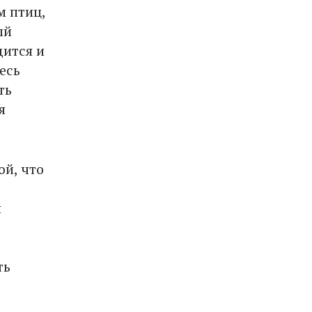
 птиц,
ый
дится и
есь
ть
я
ой, что
я
ть