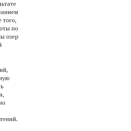
льтате
чанием
 того,
оты по
ды озер
й
ий,
сную
ть
а,
но
тений.