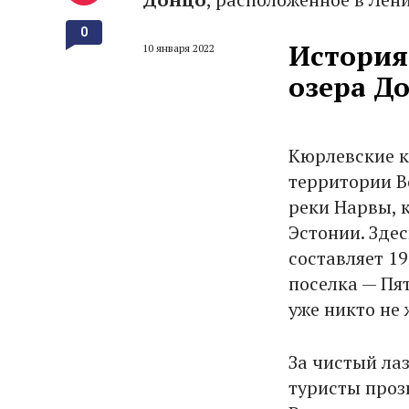
0
История
10 января 2022
озера Д
Кюрлевские к
территории В
реки Нарвы, 
Эстонии. Зде
составляет 1
поселка — Пят
уже никто не 
За чистый ла
туристы проз