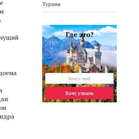
е
Турции
ем
в
Где это?
ачущий
одоема
а
Хочу узнать
дан
ом
андра