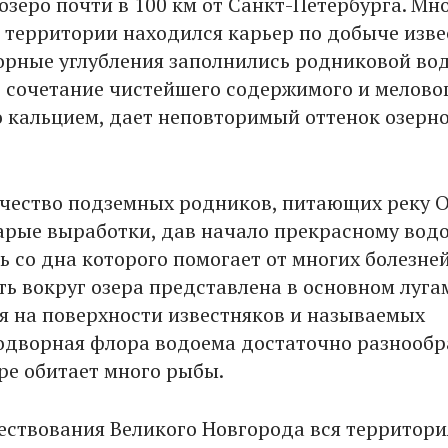
зеро почти в 100 км от Санкт-Петербурга. Мно
й территории находился карьер по добыче изве
орные углубления заполнились родниковой вод
 сочетание чистейшего содержимого и меловог
 кальцием, дает неповторимый оттенок озерн
чество подземных родников, питающих реку 
арые выработки, дав начало прекрасному водо
ь со дна которого помогает от многих болезней
ть вокруг озера представлена в основном луга
 на поверхности известняков и называемых
одворная флора водоема достаточно разнообр
ере обитает много рыбы.
ествования Великого Новгорода вся территори