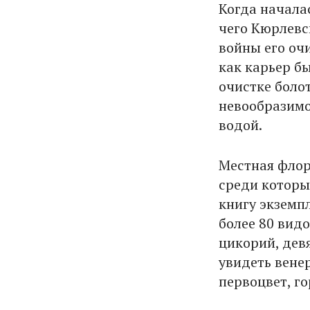
Когда началас
чего Кюрлевс
войны его оч
как карьер б
очистке боло
невообразимо
водой.
Местная флор
среди которы
книгу экземп
более 80 видо
цикорий, дев
увидеть вене
первоцвет, г