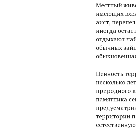
Местный живо
имеющих южно
аист, перепел
иногда остает
отдыхают чайк
обычных зайц
обыкновенная
Ценность тер
несколько ле
природного к
памятника се
предусматрив
территории п
естественную