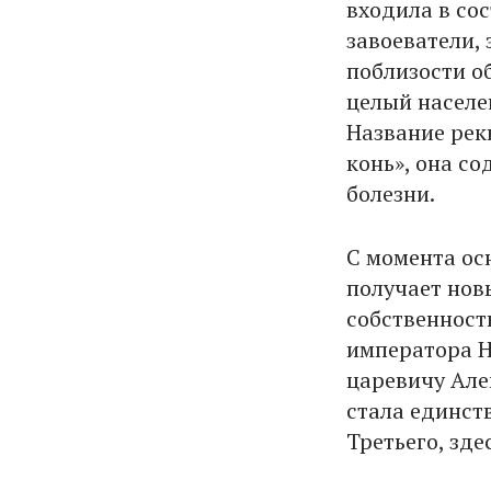
входила в со
завоеватели,
поблизости о
целый населе
Название рек
конь», она с
болезни.
С момента ос
получает новы
собственност
императора Н
царевичу Але
стала единст
Третьего, зде