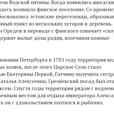
став Водской пятины. Когда появились шведски
 здесь возникло финское поселение. Со времен
босновались эстонские переселенцы, образова
нный пункт из нескольких хуторов и деревень.
и Оредеж в переводе с финского означает «ск
одержит малые дозы радия, излечивая кожные
нования Петербурга в 1703 году территория в
х хозяев, после этого Царское Село стало
ью Екатерины Первой, Гатчину получила сестр
аталья Алексеевна, Грезневский посад был от
ксею. Спустя годы территория рядом с водоем
венным местом для отдыха императора Алекс
сь он с удовольствием охотился и рыбачил.