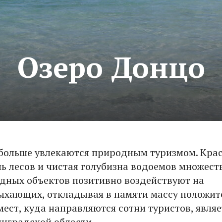
Озеро Донцо
 больше увлекаются природным туризмом. Кра
нь лесов и чистая голубизна водоемов множест
дных объектов позитивно воздействуют на
ыхающих, откладывая в памяти массу положи
мест, куда направляются сотни туристов, явля
инградской области.