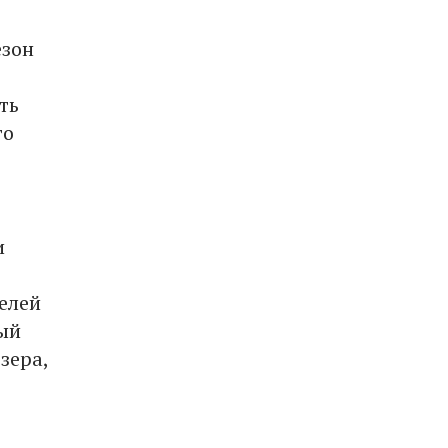
езон
ть
го
и
елей
ный
зера,