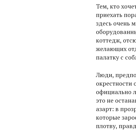
Тем, кто хоче
приехать пора
здесь очень 
оборудованны
коттедж, отсю
желающих отд
палатку с со
Люди, предп
окрестности о
официально л
это не остан
азарт: в проз
которые заро
плотву, правд