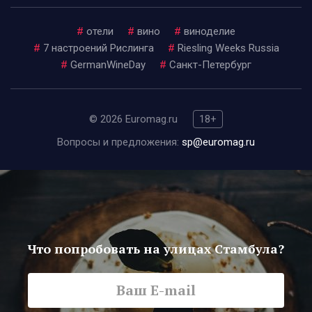
#
отели
#
вино
#
виноделие
#
7 настроений Рислинга
#
Riesling Weeks Russia
#
GermanWineDay
#
Санкт-Петербург
© 2026 Euromag.ru
18+
Вопросы и предложения:
sp@euromag.ru
Что попробовать на улицах Стамбула?