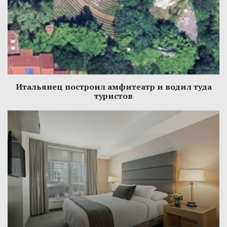
Итальянец построил амфитеатр и водил туда
туристов