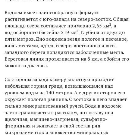
Водоем имеет элипсообразную форму и
растягивается с юго-запада на северо-восток. Общая
2
площадь озера составляет примерно 2,65 км
, а
2
водосборного бассейна 219 км
. Глубина от двух до
пяти метров. Дно водоема везде пологое и песчаное,
лишь местами, вдоль северо-восточного и юго-
западного берега попадаются заболоченные места.
Береговая линия протягивается на 8 км, а обойти его
можно за два часа.
Со стороны запада к озеру вплотную проходит
небольшая горная гряда, возвышающаяся над
уровнем воды на 140 метров. А с других сторон его
окружает пологая равнина. С востока в него впадает
сильно минерализованный ручей. Вода в водоеме
часто сравнивается с рассолом, по составу она
щелочная, магниево-натриевая, сульфатно-
фторидная и включает в свой состав ряд
микроэлементов и множество минеральных