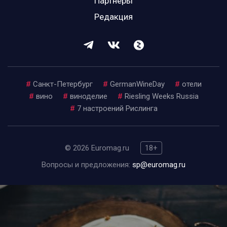
Партнеры
Редакция
#
Санкт-Петербург
#
GermanWineDay
#
отели
#
вино
#
виноделие
#
Riesling Weeks Russia
#
7 настроений Рислинга
© 2026 Euromag.ru
18+
Вопросы и предложения:
sp@euromag.ru