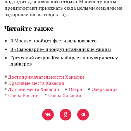
подходит для пляжного отдыха. Многие туристы
предпочитают приезжать сюда целыми семьями на
оздоровление из года в год.
Читайте также
В Москве пройдет фестиваль джелато
В «Сыроварне» пройдут итальянские ужины
Греческий остров Кеа набирает популярность у
дайверов
#
Достопримечательности Хакасии
#
Красивые места Хакасии
#
Лучшие места Хакасии
#
Озера
#
Озера мира
#
Озера России
#
Озера Хакасии