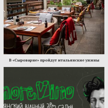
В «Сыроварне» пройдут итальянские ужины