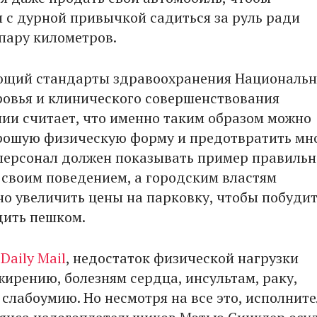
 с дурной привычкой садиться за руль ради
 пару километров.
ющий стандарты здравоохранения Националь
ровья и клинического совершенствования
ии считает, что именно таким образом можно
рошую физическую форму и предотвратить мн
персонал должен показывать пример правильн
 своим поведением, а городским властям
о увеличить цены на парковку, чтобы побуди
дить пешком.
т
Daily Mail
, недостаток физической нагрузки
жирению, болезням сердца, инсультам, раку,
 слабоумию. Но несмотря на все это, исполнит