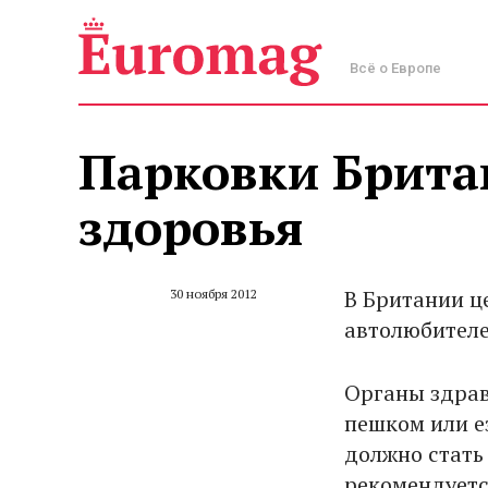
Всё о Европе
Парковки Брита
здоровья
В Британии ц
30 ноября 2012
автолюбителе
Органы здрав
пешком или ез
должно стать
рекомендуетс