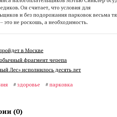
янса налогоплательщиков Мэтью Синклер осу
едиков. Он считает, что условия для
ьщиков и без подорожания парковок весьма т
– это не роскошь, а необходимость.
пройдет в Москве
еобычный фрагмент черепа
ный Лес» исполнилось десять лет
ния
#
здоровье
#
парковка
ии (
0
)