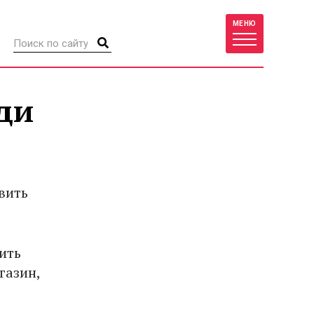
МЕНЮ
ди
вить
ить
газин,