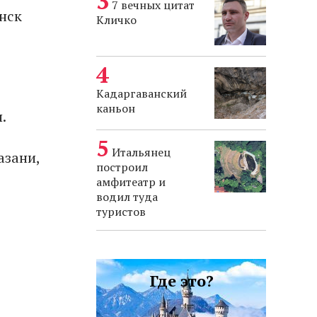
7 вечных цитат
нск
Кличко
Кадаргаванский
каньон
.
Итальянец
азани,
построил
амфитеатр и
водил туда
туристов
Где это?