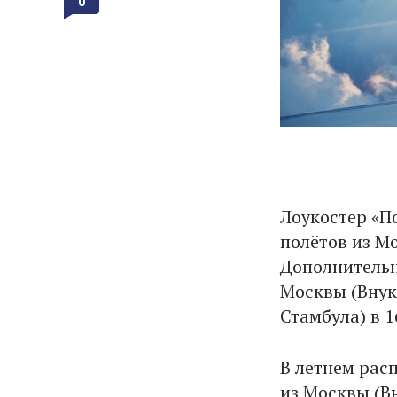
0
Лоукостер «По
полётов из Мо
Дополнительн
Москвы (Внук
Стамбула) в 1
В летнем рас
из Москвы (Вн