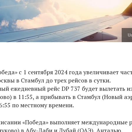
U
беда» с 1 сентября 2024 года увеличивает час
сквы в Стамбул до трех рейсов в сутки.
ый ежедневный рейс DP 737 будет вылетать и
ово) в 11:55, а прибывать в Стамбул (Новый а
6:55 по местному времени.
писании «Победа» выполняет международные 
уково) в Абу-Даби и Дубай (ОАЭ), Анталью,