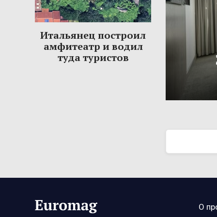
Итальянец построил
амфитеатр и водил
туда туристов
О пр