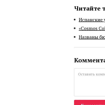
Читайте 
Испанские 
«Cosmos Co
Названы бю
Коммента