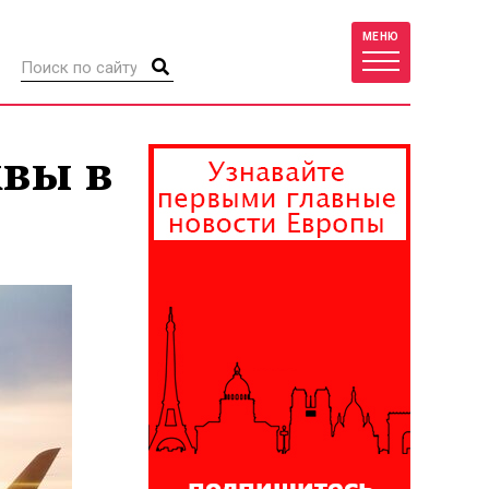
МЕНЮ
квы в