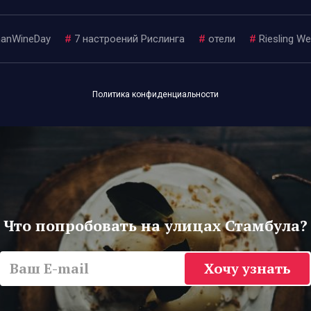
anWineDay
#
7 настроений Рислинга
#
отели
#
Riesling W
Политика конфиденциальности
Что попробовать на улицах Стамбула?
Хочу узнать