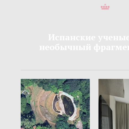
Испанские учены
необычный фрагмен