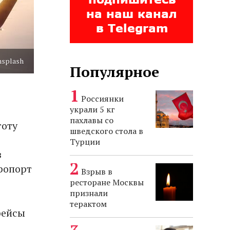
nsplash
Популярное
Россиянки
украли 5 кг
пахлавы со
тоту
шведского стола в
Турции
з
эропорт
Взрыв в
ресторане Москвы
признали
терактом
рейсы