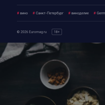
#
вино
#
Санкт-Петербург
#
виноделие
#
Germ
© 2026 Euromag.ru
18+