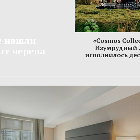
е нашли
«Cosmos Colle
Изумрудный 
т черепа
исполнилось дес