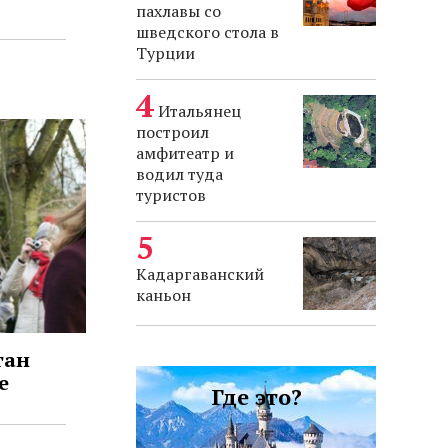
пахлавы со
шведского стола в
Турции
Итальянец
построил
амфитеатр и
водил туда
туристов
Кадаргаванский
каньон
ган
е
Где это?