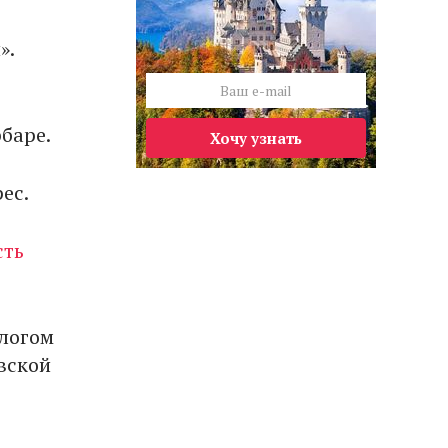
».
рбаре.
Хочу узнать
ес.
сть
алогом
евской