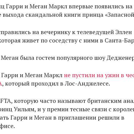
ц Гарри и Меган Маркл впервые появились на
е выхода скандальной книги принца «Запасной
тправились на вечеринку к телеведущей Эллен
которая живет по соседству с ними в Санта-Ба
о Меган была гостем популярного шоу Дедженер
 Гарри и Меган Маркл
не пустили на ужин в че
A
, который проходил в Лос-Анджелесе.
FTA, которую часто называют британским ан
ринц Уильям, и у премии тесные связи с корол
зать Гарри и Меган в приглашении решили в
фисе.