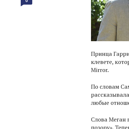
0
Принца Гарри
клевете, кот
Mirror.
По словам Са
рассказывала
любые отноше
Слова Меган 
позору». Тепе