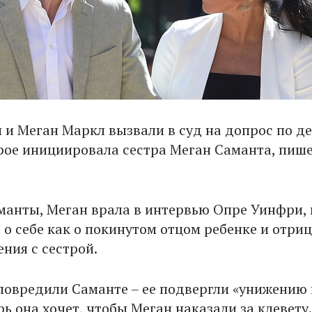
 и Меган Маркл вызвали в суд на допрос по де
орое инициировала сестра Меган Саманта, пиш
манты, Меган врала в интервью Опре Уинфри, 
 о себе как о покинутом отцом ребенке и отри
ния с сестрой.
повредили Саманте – ее подвергли «унижению 
рь она хочет, чтобы Меган наказали за клевету.