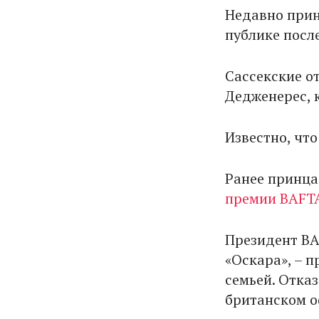
Недавно прин
публике посл
Сассекские о
Дедженерес, 
Известно, чт
Ранее принца
премии BAFT
Президент BA
«Оскара», – п
семьей. Отка
британском о