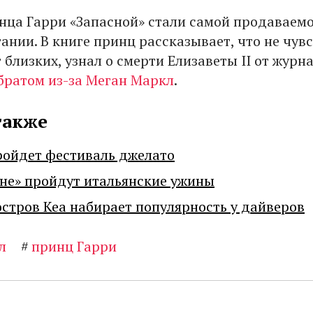
ца Гарри «Запасной» стали самой продаваем
ании. В книге принц рассказывает, что не чув
близких, узнал о смерти Елизаветы II от журн
братом из-за Меган Маркл
.
также
ройдет фестиваль джелато
не» пройдут итальянские ужины
остров Кеа набирает популярность у дайверов
л
#
принц Гарри