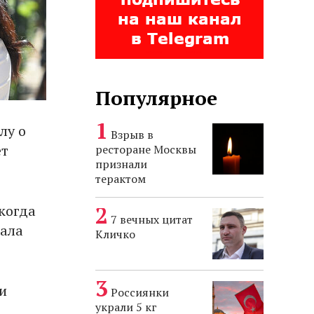
Популярное
лу о
Взрыв в
ет
ресторане Москвы
признали
терактом
когда
7 вечных цитат
цала
Кличко
и
Россиянки
украли 5 кг