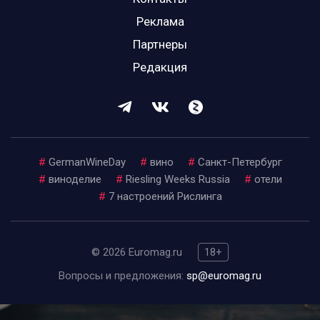
Реклама
Партнеры
Редакция
#
GermanWineDay
#
вино
#
Санкт-Петербург
#
виноделие
#
Riesling Weeks Russia
#
отели
#
7 настроений Рислинга
© 2026 Euromag.ru
18+
Вопросы и предложения:
sp@euromag.ru