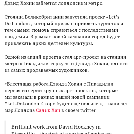
Дэвид Хокни займется лондонским метро.
Столица Великобритании запустила проект «Let’s
Do London», который призван привлечь туристов и
тем самым помочь справиться с последствиями
пандемии. В рамках новой кампании город будет
привлекать ярких деятелей культуры.
Одной из акций проекта стал арт-проект на станции
метро «Пикадилли-серкус» от Дэвида Хокни, одного
из самых продаваемых художников .
«Блестящая работа Дэвида Хокни с Пикадилли —
первая из серии крупных арт-проектов, которые
мы заказали в рамках нашей новой кампании
#LetsDoLondon. Скоро будет еще больше!», – написал
мэр Лондона
Садик Хан
в своем twitter.
Brilliant work from David Hockney in
Piccadilly—the first of a series of major art