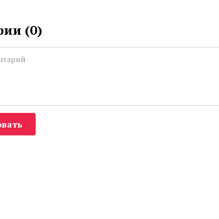
ии (
0
)
вать