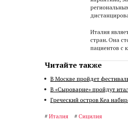
региональным
дистанцирова
Италия являе
стран. Она ст
пациентов с 
Читайте также
В Москве пройдет фестивал
В «Сыроварне» пройдут ита
Греческий остров Кеа набир
#
Италия
#
Сицилия