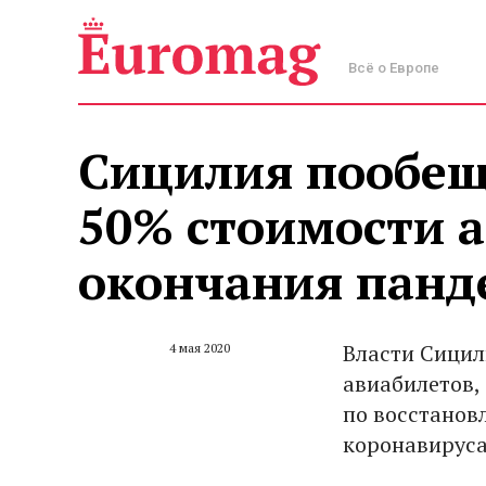
Всё о Европе
Сицилия пообещ
50% стоимости а
окончания пан
Власти Сицил
4 мая 2020
авиабилетов, 
по восстанов
коронавируса