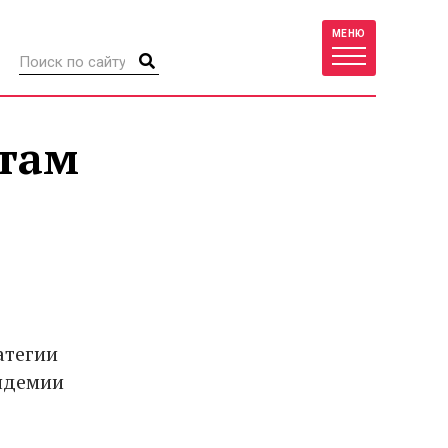
МЕНЮ
стам
атегии
андемии