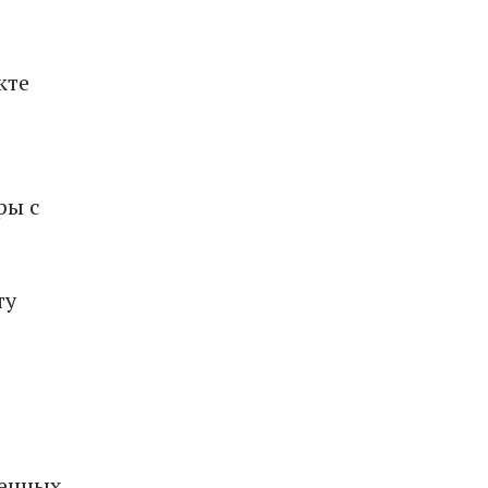
кте
ры с
ту
женных