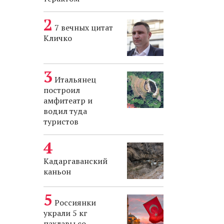
7 вечных цитат
Кличко
Итальянец
построил
амфитеатр и
водил туда
туристов
Кадаргаванский
каньон
Россиянки
украли 5 кг
пахлавы со