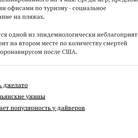
и офисами по туризму - социальное
ние на пляжах.
тся одной из эпидемиологически неблагоприя
оит на втором месте по количеству смертей
коронавирусом после США.
ь джелато
льянские ужины
ает популярность у дайверов