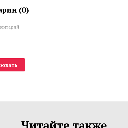
рии (
0
)
ровать
Читайте также