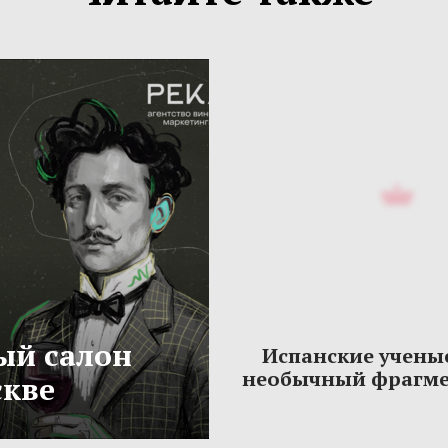
ый салон
Испанские учены
необычный фрагме
скве