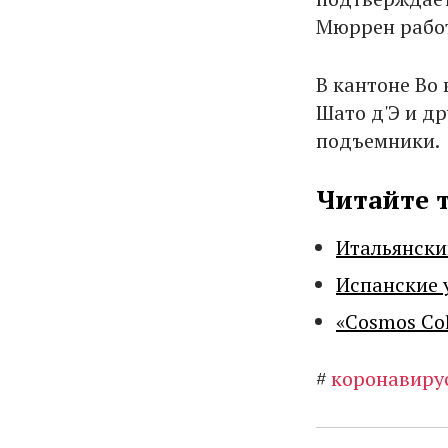
Мюррен работ
В кантоне Во
Шато д'Э и д
подъемники.
Читайте 
Итальянски
Испанские 
«Cosmos Co
#
коронавиру