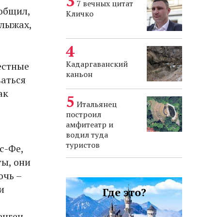
7 вечных цитат
общил,
Кличко
 лыжах,
Кадаргаванский
естные
каньон
ваться
как
Итальянец
построил
амфитеатр и
водил туда
туристов
с-Фе,
ты, они
очь –
и
Где это?
енген,