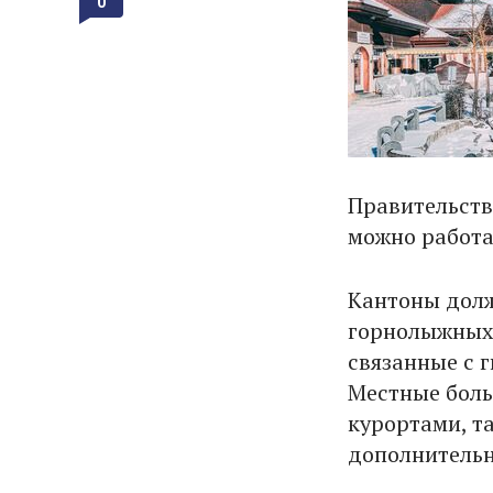
0
Правительств
можно работа
Кантоны долж
горнолыжных 
связанные с 
Местные бол
курортами, т
дополнитель