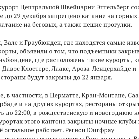
урорт Центральной Швейцарии Энгельберг со
те до 29 декабря запрещено катание на горных
катание на беговых, а также пешие прогулки.
, Вале и Граубюнден, где находятся самые изв
рорты, объявили о том, что подъемники закры
Граубюндене, где расположены такие курорты, 
 Давос Клостерс, Лаакс, Ароза-Ленцерхайде и
естораны будут закрыты до 22 января.
е, в частности, в Церматте, Кран-Монтане, Саа
ербаде и на других курортах, рестораны откры
ть до 22:00, в рождественскую и новогоднюю н
 курортах этого кантона закрыты ночные клубы 
сё остальное работает. Регион Юнгфрау
, что горнолыжные курорты Гриндельвальд, В