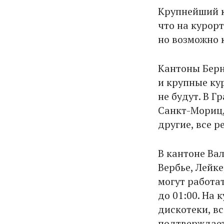
Крупнейший к
что на курор
но возможно 
Кантоны Берн
и крупные ку
не будут. В 
Санкт-Мориц,
другие, все р
В кантоне Вал
Вербье, Лейк
могут работа
до 01:00. На
дискотеки, в
подтверждает