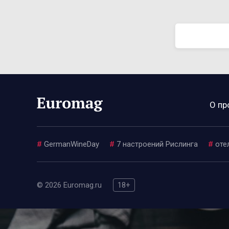
О пр
#
GermanWineDay
#
7 настроений Рислинга
#
оте
© 2026 Euromag.ru
18+