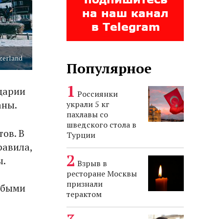
tzerland
Популярное
царии
Россиянки
аны.
украли 5 кг
пахлавы со
шведского стола в
ов. В
Турции
равила,
ы.
Взрыв в
ресторане Москвы
признали
юбыми
терактом