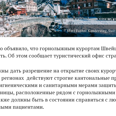
Matt Foster. Kandersteg, Swi
о объявило, что горнолыжным курортам Швей
ть. Об этом сообщает туристический офис стр
ны дать разрешение на открытие своих курорт
регионах действуют строгие кантональные п
гигиеническими и санитарными мерами защит
ьницы, расположенные рядом с горнолыжными
акже должны быть в состоянии справиться с л
ными пациентами.