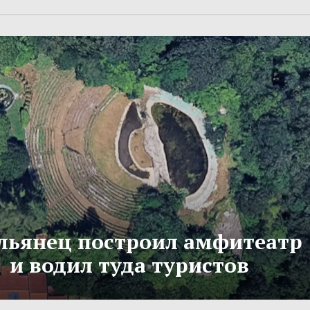
льянец построил амфитеатр
и водил туда туристов