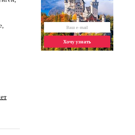
е,
Хочу узнать
лет