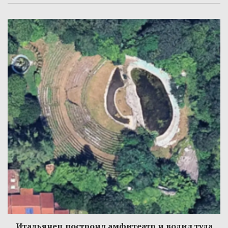
Итальянец построил амфитеатр и водил туда