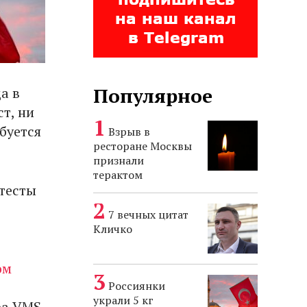
Популярное
а в
ст, ни
буется
Взрыв в
ресторане Москвы
признали
терактом
тесты
7 вечных цитат
Кличко
ом
Россиянки
украли 5 кг
ра VMS.