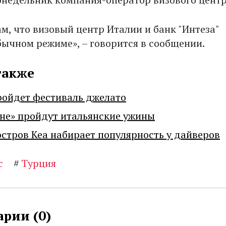
м, что визовый центр Италии и банк "Интеза"
бычном режиме», – говорится в сообщении.
также
ройдет фестиваль джелато
не» пройдут итальянские ужины
остров Кеа набирает популярность у дайверов
с
#
Турция
рии (
0
)