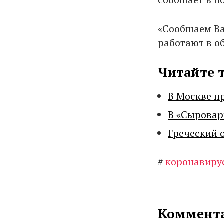
«Сообщаем Ва
работают в о
Читайте 
В Москве п
В «Сыровар
Греческий 
#
коронавиру
Коммента