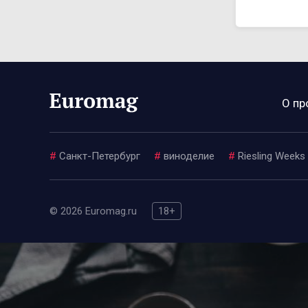
О пр
#
Санкт-Петербург
#
виноделие
#
Riesling Weeks
© 2026 Euromag.ru
18+