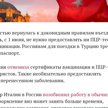
стью вернулась к доковидным правилам въезд
ь, с 1 июня, не нужно предоставлять ни ПЦР-те
кцинации. Россиянам для поездки в Турцию тре
нпаспорт.
лия
отменила
сертификаты вакцинации и ПЦР-
уристов. Также необязательно предоставлять
 перенесенном заболевании.
р Италии в России
возобновил работу в обычн
оформление виз может занять больше времени,
онедельник компания-оператор визового цент