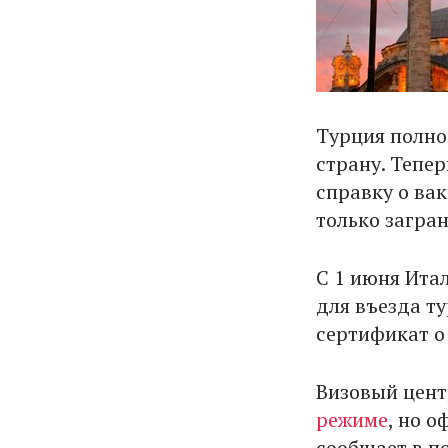
Турция полно
страну. Тепер
справку о ва
только загра
С 1 июня Ита
для въезда т
сертификат о
Визовый цент
режиме
, но 
сообщает в п