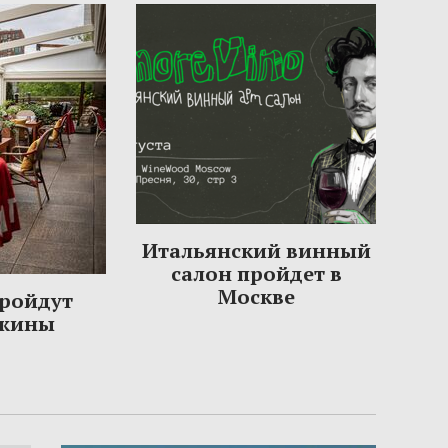
Итальянский винный
салон пройдет в
Москве
пройдут
ужины