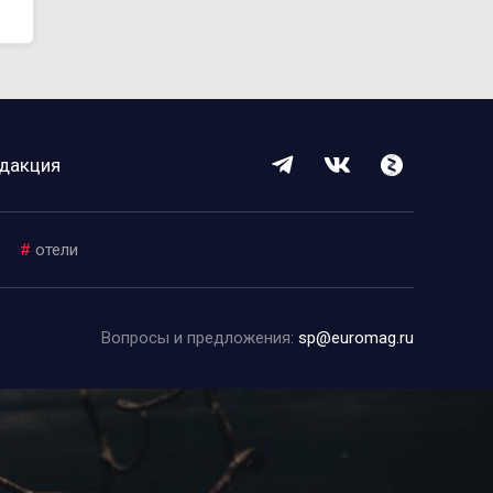
дакция
#
отели
Вопросы и предложения:
sp@euromag.ru