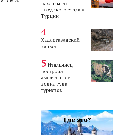
пахлавы со
шведского стола в
Турции
Кадаргаванский
каньон
Итальянец
построил
амфитеатр и
водил туда
туристов
Где это?