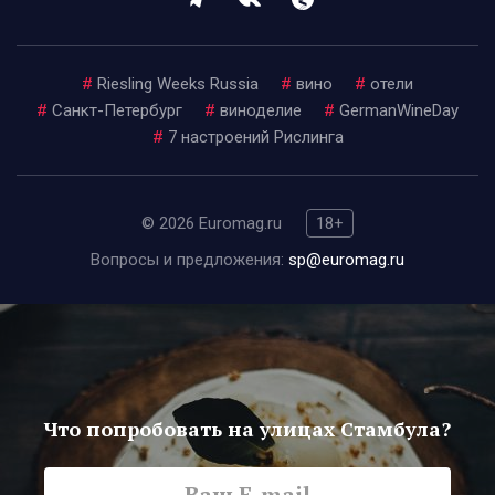
#
Riesling Weeks Russia
#
вино
#
отели
#
Санкт-Петербург
#
виноделие
#
GermanWineDay
#
7 настроений Рислинга
© 2026 Euromag.ru
18+
Вопросы и предложения:
sp@euromag.ru
Что попробовать на улицах Стамбула?