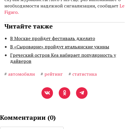
необходимости надежной сигнализации, сообщает
Le
Figaro.
Читайте также
В Москве пройдет фестиваль джелато
В «Сыроварне» пройдут итальянские ужины
Греческий остров Кеа набирает популярность у
дайверов
#
автомобили
#
рейтинг
#
статистика
Комментарии (
0
)