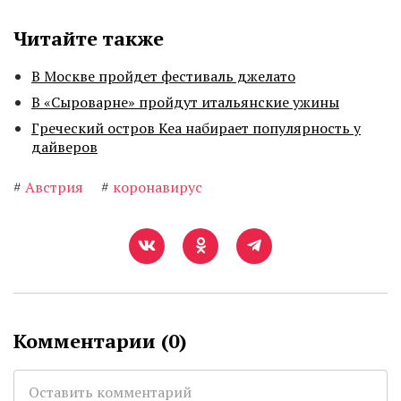
Читайте также
В Москве пройдет фестиваль джелато
В «Сыроварне» пройдут итальянские ужины
Греческий остров Кеа набирает популярность у
дайверов
#
Австрия
#
коронавирус
Комментарии (
0
)