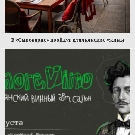
В «Сыроварне» пройдут итальянские ужины