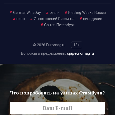
#
GermanWineDay
#
отели
#
Riesling Weeks Russia
#
вино
#
7 настроений Рислинга
#
виноделие
#
Санкт-Петербург
© 2026 Euromag.ru
18+
Вопросы и предложения:
sp@euromag.ru
Что попробовать на улицах Стамбула?