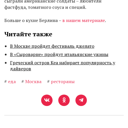
сыграли американские солдаты – любители
фастфуда, томатного соуса и специй.
Больше о кухне Берлина –
в нашем материале
.
Читайте также
В Москве пройдет фестиваль джелато
В «Сыроварне» пройдут итальянские ужины
Греческий остров Кеа набирает популярность у
дайверов
#
еда
#
Москва
#
рестораны