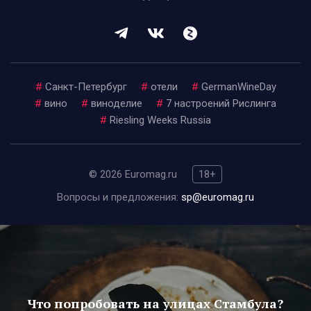
#
Санкт-Петербург
#
отели
#
GermanWineDay
#
вино
#
виноделие
#
7 настроений Рислинга
#
Riesling Weeks Russia
© 2026 Euromag.ru
18+
Вопросы и предложения:
sp@euromag.ru
Что попробовать на улицах Стамбула?