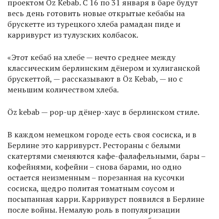
проектом Öz Kebab. С 16 по 31 января в баре будут
весь день готовить новые открытые кебабы на
брускетте из турецкого хлеба рамадан пиде и
карривурст из тулузских колбасок.
«Этот кебаб на хлебе — нечто среднее между
классическим берлинским дёнером и хулиганской
брускеттой, — рассказывают в Öz Kebab, — но с
меньшим количеством хлеба.
Öz kebab — pop-up дёнер-хаус в берлинском стиле.
В каждом немецком городе есть своя сосиска, и в
Берлине это карривурст. Рестораны с белыми
скатертями сменяются кафе-фалафельными, бары –
кофейнями, кофейни – снова барами, но одно
остается неизменным – порезанная на кусочки
сосиска, щедро политая томатным соусом и
посыпанная карри. Карривурст появился в Берлине
после войны. Немалую роль в популяризации