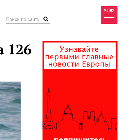
МЕНЮ
а 126