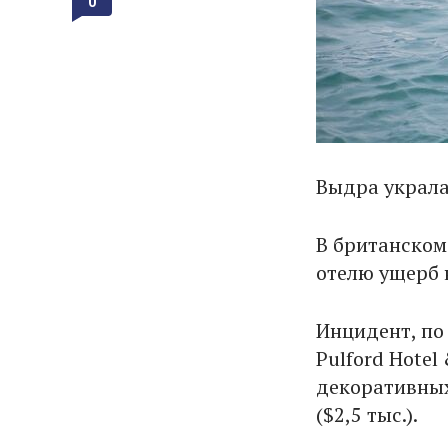
0
Выдра украла
В британском
отелю ущерб н
Инцидент, по
Pulford Hotel
декоративных
($2,5 тыс.).