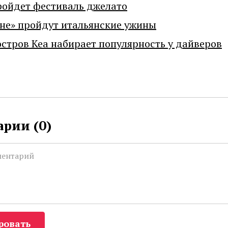
ройдет фестиваль джелато
не» пройдут итальянские ужины
остров Кеа набирает популярность у дайверов
рии (
0
)
ровать