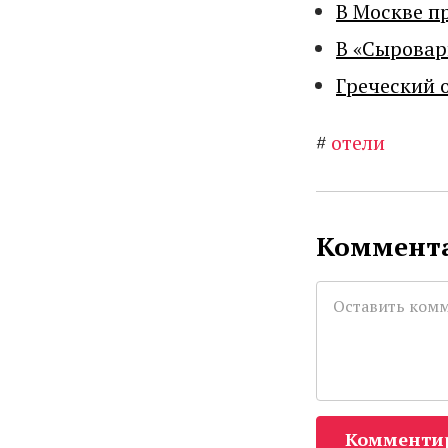
В Москве п
В «Сыровар
Греческий 
#
отели
Коммента
Комменти