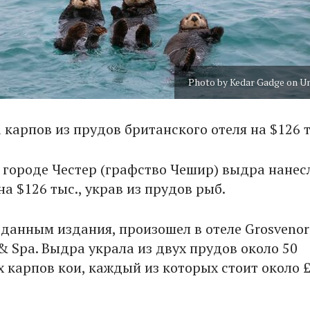
Photo by Kedar Gadge on U
 карпов из прудов британского отеля на $126 
 городе Честер (графство Чешир) выдра нанес
а $126 тыс., украв из прудов рыб.
 данным издания, произошел в отеле Grosvenor
 & Spa. Выдра украла из двух прудов около 50
 карпов кои, каждый из которых стоит около £