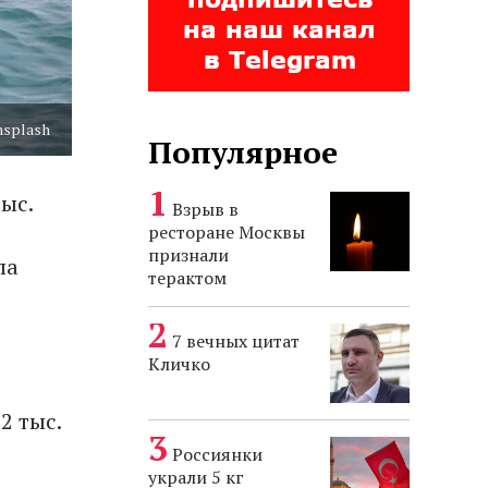
nsplash
Популярное
тыс.
Взрыв в
ресторане Москвы
признали
ла
терактом
7 вечных цитат
Кличко
2 тыс.
Россиянки
украли 5 кг