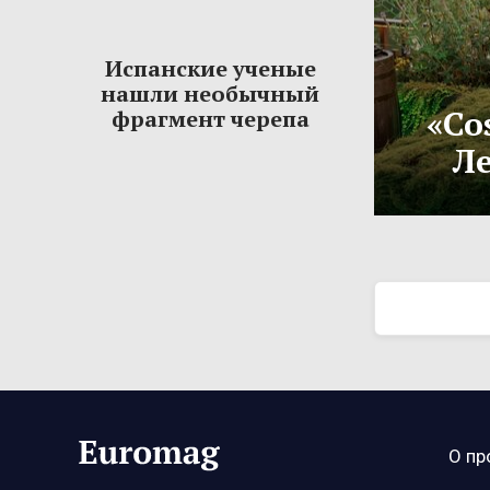
Испанские ученые
нашли необычный
«Co
фрагмент черепа
Ле
О пр