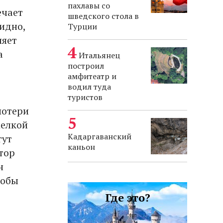
пахлавы со
ечает
шведского стола в
видно,
Турции
няет
а
Итальянец
построил
амфитеатр и
водил туда
туристов
потери
мелкой
Кадаргаванский
гут
каньон
тор
н
тобы
Где это?