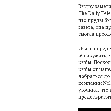
Выдру замети
The Daily Tel
что пруды бы
газета, она 
смогла преод
«Было опреде
обнаружить, 
рыбы. Поскол
рыбы от цапе
добраться до
компании Nels
уточнил, что
предотвратит