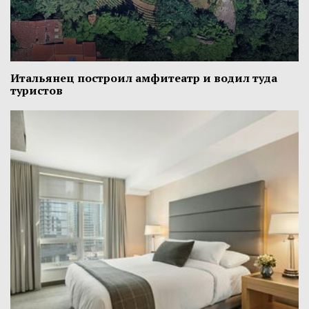
Итальянец построил амфитеатр и водил туда
туристов