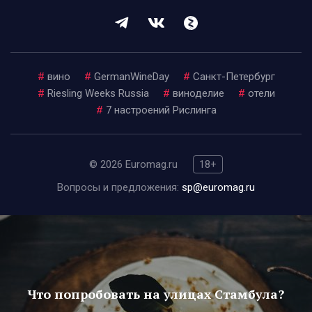
#
вино
#
GermanWineDay
#
Санкт-Петербург
#
Riesling Weeks Russia
#
виноделие
#
отели
#
7 настроений Рислинга
© 2026 Euromag.ru
18+
Вопросы и предложения:
sp@euromag.ru
Что попробовать на улицах Стамбула?