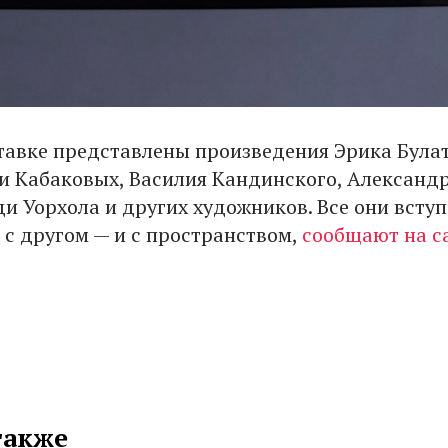
тавке представлены произведения Эрика Булат
и Кабаковых, Василия Кандинского, Александ
ди Уорхола и других художников. Все они всту
 с другом — и с пространством,
сообщают на с
также