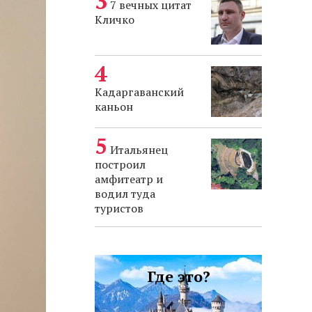
7 вечных цитат
Кличко
Кадаргаванский
каньон
Итальянец
построил
амфитеатр и
водил туда
туристов
Где это?