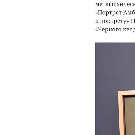
метафизическ
«Портрет Амб
к портрету» (
«Черного квад