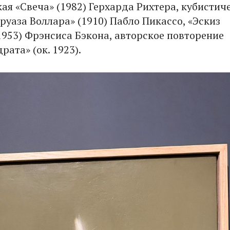
ая «Свеча» (1982) Герхарда Рихтера, кубистич
руаза Воллара» (1910) Пабло Пикассо, «Эскиз
1953) Фрэнсиса Бэкона, авторское повторение
рата» (ок. 1923).