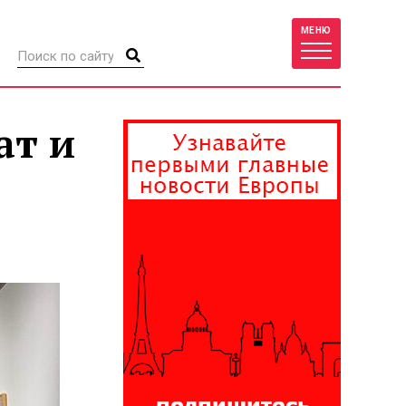
МЕНЮ
ат и