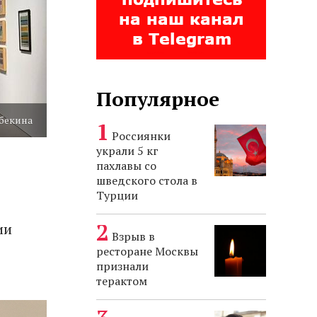
Популярное
бекина
Россиянки
украли 5 кг
пахлавы со
шведского стола в
Турции
ии
Взрыв в
ресторане Москвы
признали
терактом