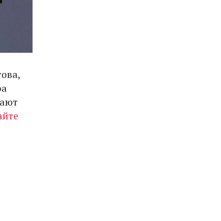
ова,
ра
пают
айте