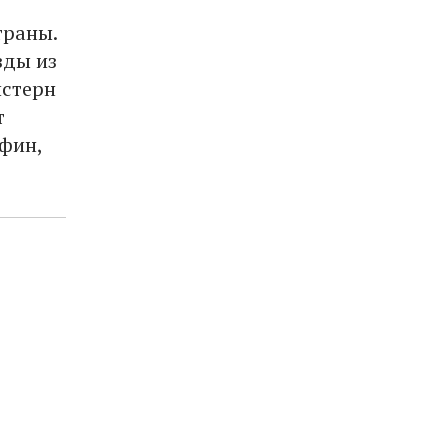
траны.
зды из
истерн
т
фин,