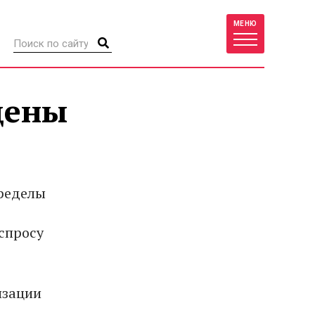
МЕНЮ
цены
пределы
спросу
изации