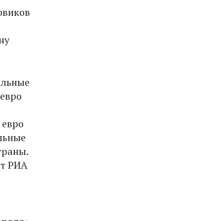
овиков
ну
альные
 евро
 евро
альные
траны.
ет РИА