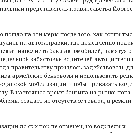
вы для тех, кто не уважает труд греческого н
циальный представитель правительства Йоргос
о пошло на эти меры после того, как сотни тыс
нулись на автозаправки, где немедленно подс
спешат наполнить баки автомобилей, памятуя о
едельной забастовке водителей автоцистерн 
Тогда правительству пришлось задействовать д
нка армейские бензовозы и использовать ред
жданской мобилизации, чтобы приказать вод
оту. В настоящее время бензина на рынке пока
облемы создает не отсутствие товара, а резкий
зации до сих пор не отменен, но водители и