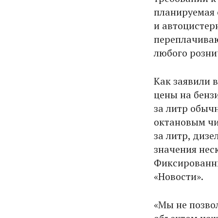
планируемая 
и автоцистерн
переплачиваю
любого розни
Как заявили 
цены на бенз
за литр обычн
октановым чи
за литр, дизе
значения нес
Фиксированны
«Новости».
«Мы не позво