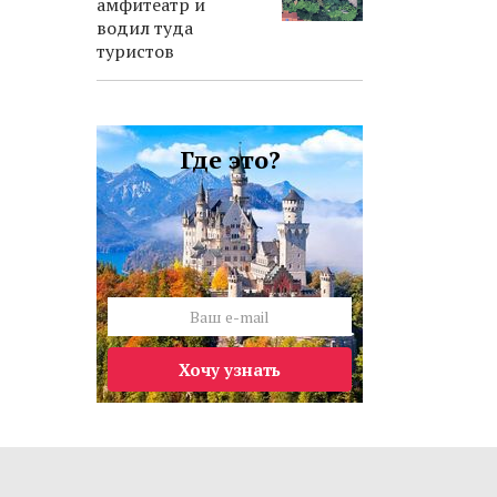
амфитеатр и
водил туда
туристов
Где это?
Хочу узнать