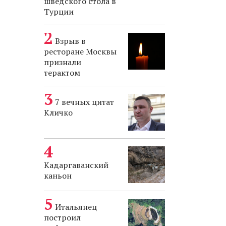
шведского стола в
Турции
Взрыв в
ресторане Москвы
признали
терактом
7 вечных цитат
Кличко
Кадаргаванский
каньон
Итальянец
построил