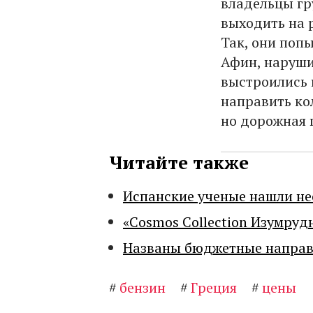
владельцы гр
выходить на 
Так, они поп
Афин, наруши
выстроились 
направить ко
но дорожная п
Читайте также
Испанские ученые нашли н
«Cosmos Collection Изумруд
Названы бюджетные направл
#
бензин
#
Греция
#
цены