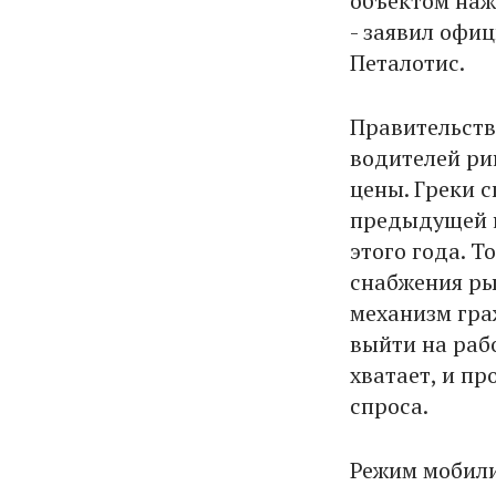
объектом нажи
- заявил офи
Петалотис.
Правительств
водителей ри
цены. Греки 
предыдущей н
этого года. 
снабжения ры
механизм гра
выйти на раб
хватает, и пр
спроса.
Режим мобили