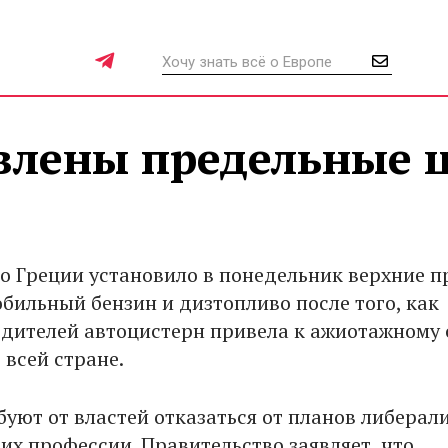
овлены предельные 
о Греции установило в понедельник верхние 
обильный бензин и дизтопливо после того, как
одителей автоцистерн привела к ажиотажному 
 всей стране.
буют от властей отказаться от планов либерал
их профессии. Правительство заявляет, что