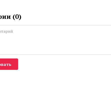
ии (
0
)
вать