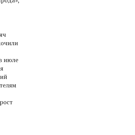
арода»,
яч
кочили
в июле
ля
кий
ителям
 рост