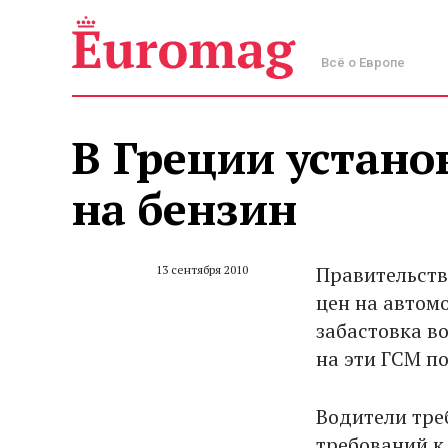
Всё о Европе
В Греции устан
на бензин
Правительств
13 сентября 2010
цен на автом
забастовка в
на эти ГСМ по
Водители тре
требований к 