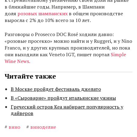
к стремительному увеличению своей доли на рынке
в ближайшие годы. Например, в Шампани
доля
розовых шампанских
в общем производстве
выросла с 2% до 10% всего за 10 лет.
Разговоры о Prosecco DOC Rosé ходили давно:
«розовые просекко» можно найти и у Ruggeri, и у Nino
Franco, и у других крупных производителей, но пока
они выходили как Veneto IGT, пишет портал
Simple
Wine News.
Читайте также
В Москве пройдет фестиваль джелато
В «Сыроварне» пройдут итальянские ужины
Греческий остров Кеа набирает популярность у
дайверов
#
вино
#
виноделие