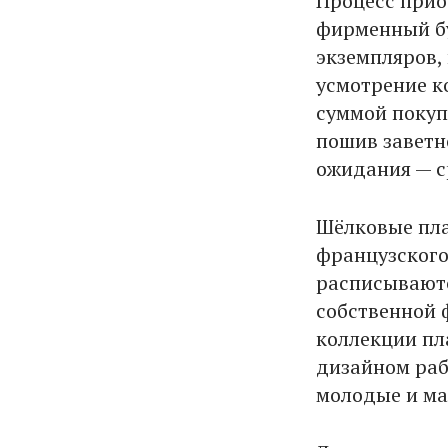
Процесс прио
фирменный бу
экземпляров,
усмотрение к
суммой покупо
пошив заветно
ожидания — с
Шёлковые пла
французского
расписываютс
собственной 
коллекции пл
дизайном раб
молодые и ма