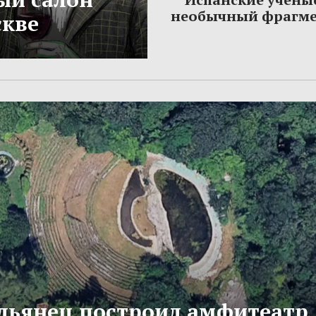
необычный фрагме
скве
льянец построил амфитеатр