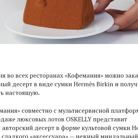
юня во всех ресторанах «Кофемания» можно зак
ый десерт в виде сумки Hermès Birkin и получ
ь настоящую.
мания» совместно с мультисервисной платфор
одаже люксовых лотов OSKELLY представит
авторский десерт в форме культовой сумки H
ри сладкого «аксессуара» — нежный миндальный