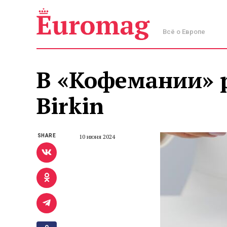
Всё о Европе
В «Кофемании» 
Birkin
SHARE
10 июня 2024