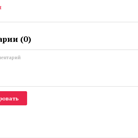
я
рии (
0
)
ровать