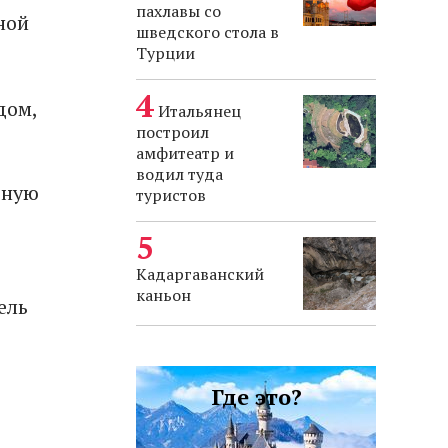
пахлавы со
ной
шведского стола в
Турции
дом,
Итальянец
построил
амфитеатр и
водил туда
рную
туристов
Кадаргаванский
каньон
ель
Где это?