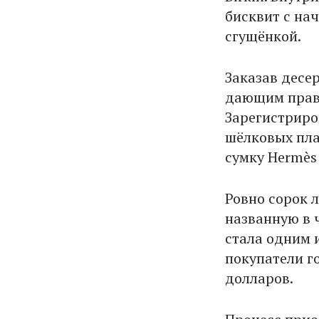
бисквит с на
сгущёнкой.
Заказав десе
дающим право
Зарегистриро
шёлковых пла
сумку Hermès 
Ровно сорок 
названную в 
стала одним 
покупатели го
долларов.