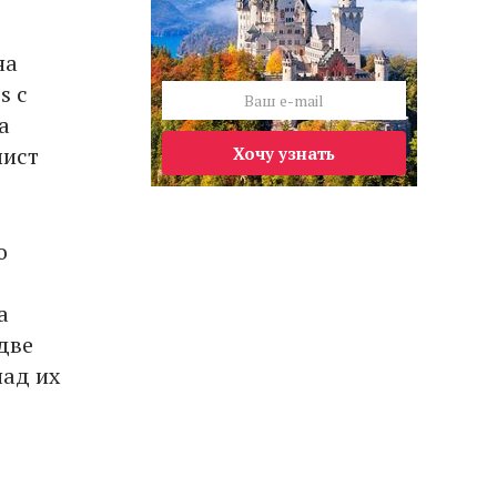
на
s с
а
лист
Хочу узнать
о
а
две
над их