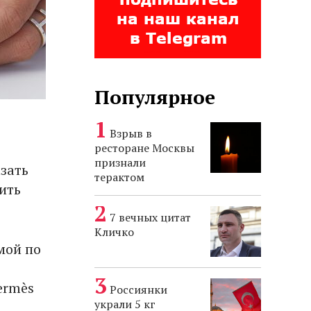
Популярное
Взрыв в
ресторане Москвы
признали
азать
терактом
ить
7 вечных цитат
Кличко
мой по
ermès
Россиянки
украли 5 кг