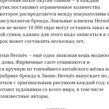
бретения Birkin окутан тайной — в каждый
тик поставляют ограниченное количество
 которое распределяется между покупателями 
онсультантов бренда. Лояльные клиенты Hermè
к не менее 10 000 евро могут оставить заказ н
й сумки, однако для этого надо записаться в 
рок может составлять несколько лет.
тки Hermès — ещё одна знаковая вещь модног
 дома. Фирменные carre отшиваются и
я вручную из тончайшего китайского шёлка н
фабрике бренда в Лионе. Hermès выпускает по 
атков с оригинальным рисунком каждый год: 
отают художники со всего мира, в том числе
лоизвестные авторы.