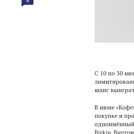
0
С 10 по 30 и
лимитированн
шанс выиграт
В июне «Кофе
покупке и пр
одноимённый 
Birkin. Внут