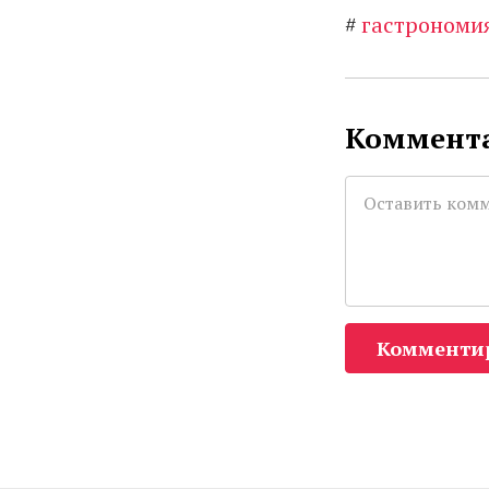
#
гастрономи
Коммента
Комменти