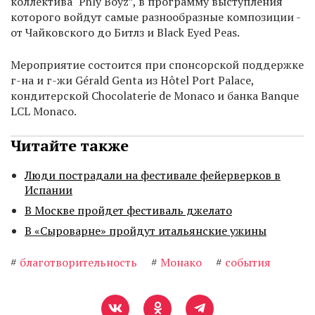
коллектива "Phly Boyz”, в программу выступления
которого войдут самые разнообразные композиции -
от Чайковского до Битлз и Black Eyed Peas.
Мероприятие состоится при спонсорской поддержке
г-на и г-жи Gérald Genta из Hôtel Port Palace,
кондитерской Chocolaterie de Monaco и банка Banque
LCL Monaco.
Читайте также
Люди пострадали на фестивале фейерверков в
Испании
В Москве пройдет фестиваль джелато
В «Сыроварне» пройдут итальянские ужины
#
благотворительность
#
Монако
#
события