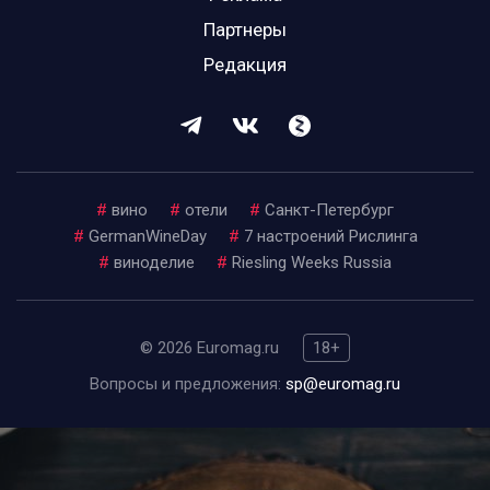
Партнеры
Редакция
#
вино
#
отели
#
Санкт-Петербург
#
GermanWineDay
#
7 настроений Рислинга
#
виноделие
#
Riesling Weeks Russia
© 2026 Euromag.ru
18+
Вопросы и предложения:
sp@euromag.ru