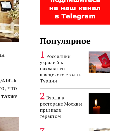
Популярное
ан
Россиянки
украли 5 кг
пахлавы со
шведского стола в
делать
Турции
о, что
 также
Взрыв в
ресторане Москвы
признали
терактом