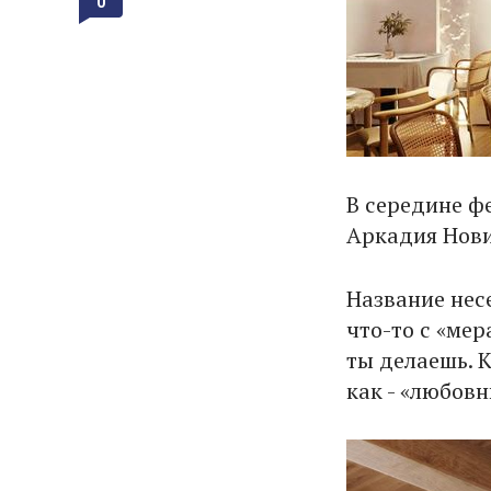
0
В середине ф
Аркадия Нови
Название несе
что-то с «мер
ты делаешь. 
как - «любов