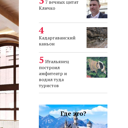
7 вечных цитат
Кличко
Кадаргаванский
каньон
Итальянец
построил
амфитеатр и
водил туда
туристов
Где это?