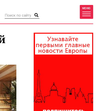
МЕНЮ
й