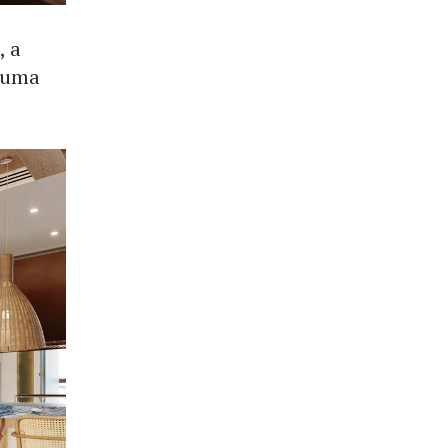
 а
Zuma