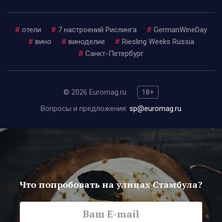
#
отели
#
7 настроений Рислинга
#
GermanWineDay
#
вино
#
виноделие
#
Riesling Weeks Russia
#
Санкт-Петербург
© 2026 Euromag.ru
18+
Вопросы и предложения:
sp@euromag.ru
Что попробовать на улицах Стамбула?