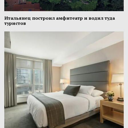
Итальянец построил амфитеатр и водил туда
туристов