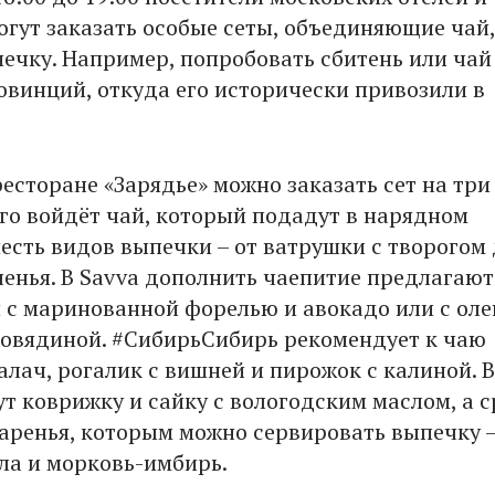
огут заказать особые сеты, объединяющие чай,
печку. Например, попробовать сбитень или чай
овинций, откуда его исторически привозили в
есторане «Зарядье» можно заказать сет на три
его войдёт чай, который подадут в нарядном
шесть видов выпечки – от ватрушки с творогом
ченья. В Savva дополнить чаепитие предлагают
 с маринованной форелью и авокадо или с ол
говядиной. #СибирьСибирь рекомендует к чаю
лач, рогалик с вишней и пирожок с калиной. В
ут коврижку и сайку с вологодским маслом, а 
аренья, которым можно сервировать выпечку 
ла и морковь-имбирь.