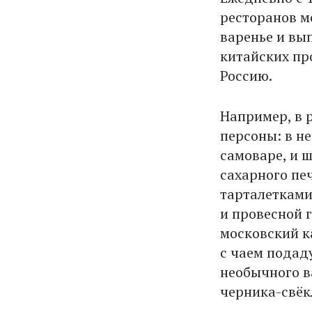
ресторанов м
варенье и вы
китайских пр
Россию.
Например, в р
персоны: в н
самоваре, и 
сахарного пе
тарталетками
и провесной 
московский ка
с чаем подад
необычного в
черника-свёк