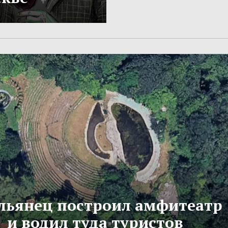
льянец построил амфитеатр
и водил туда туристов