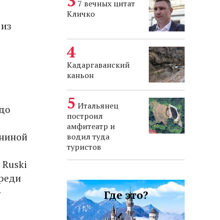
7 вечных цитат
Кличко
 из
Кадаргаванский
каньон
Итальянец
 до
построил
амфитеатр и
ениной
водил туда
туристов
 Ruski
среди
–
Где это?