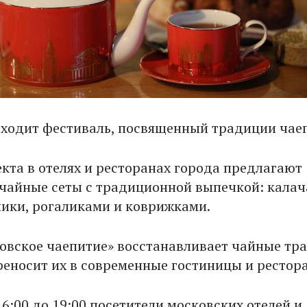
оходит фестиваль, посвященный традиции чае
екта в отелях и ресторанах города предлагают
чайные сеты с традиционной выпечкой: калач
лики, рогаликами и коврижками.
овское чаепитие» восстанавливает чайные тр
реносит их в современные гостиницы и рестор
6:00 до 19:00 посетители московских отелей и