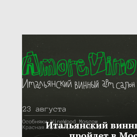
Итальянский винн
пройдет в Мо