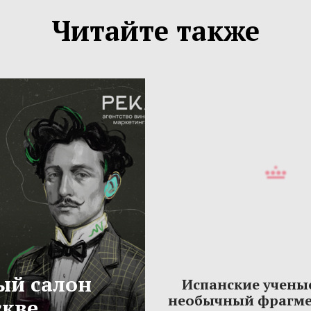
Читайте также
ый салон
Испанские учены
необычный фрагме
скве