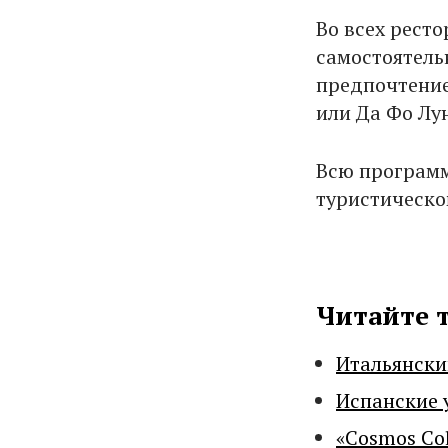
Во всех рест
самостоятельн
предпочтение
или Да Фо Лу
Всю программ
туристическо
Читайте 
Итальянски
Испанские 
«Cosmos Co