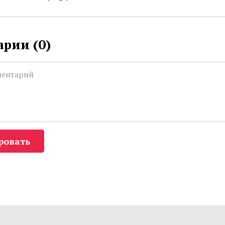
рии (
0
)
ровать