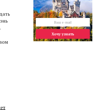
тдать
жэнь
.
Хочу узнать
овом
лет