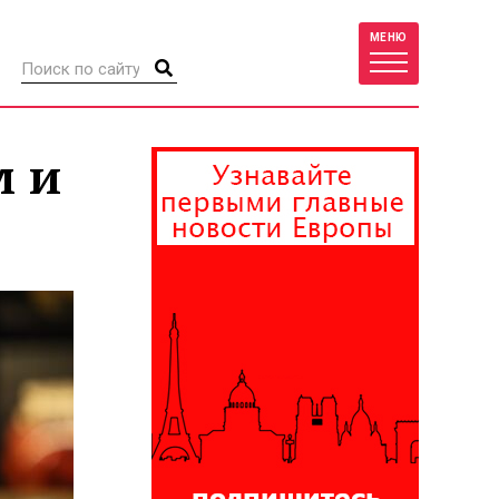
МЕНЮ
м и