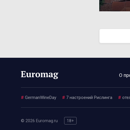
О пр
#
GermanWineDay
#
7 настроений Рислинга
#
оте
© 2026 Euromag.ru
18+