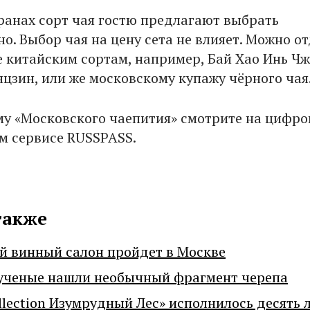
оранах сорт чая гостю предлагают выбрать
о. Выбор чая на цену сета не влияет. Можно о
 китайским сортам, например, Бай Хао Инь Ч
нцзин, или же московскому купажу чёрного чая
у «Московского чаепития» смотрите на цифр
м сервисе RUSSPASS.
также
й винный салон пройдет в Москве
ученые нашли необычный фрагмент черепа
llection Изумрудный Лес» исполнилось десять 