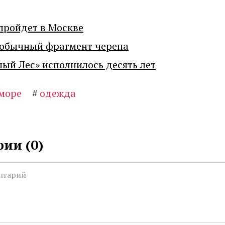
пройдет в Москве
еобычный фрагмент черепа
ный Лес» исполнилось десять лет
море
#
одежда
ии (
0
)