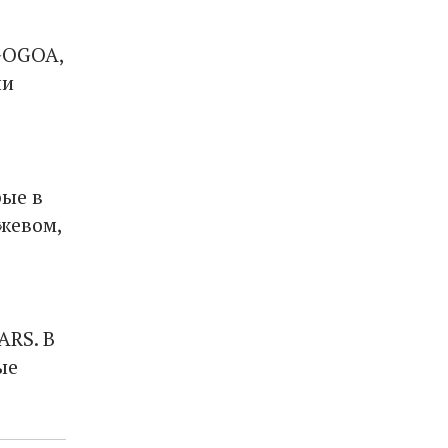
GOGOA,
ли
ые в
жевом,
ARS. В
ые