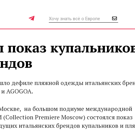
л показ купальнико
ендов
шло дефиле пляжной одежды итальянских бре
 и AGOGOA.
в Москве, на большом подиуме международной
(Collection Premiere Moscow) состоялся показ
дущих итальянских брендов купальников и пл