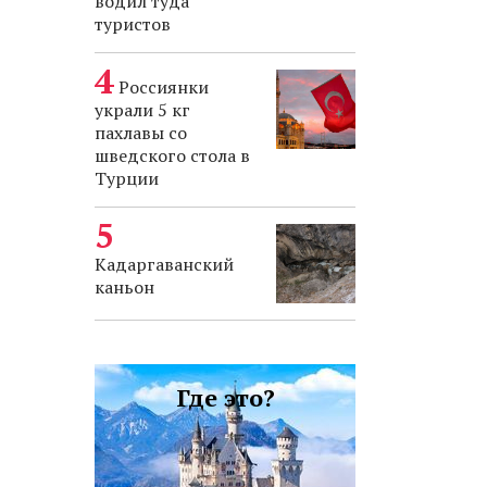
водил туда
туристов
Россиянки
украли 5 кг
пахлавы со
шведского стола в
Турции
Кадаргаванский
каньон
Где это?