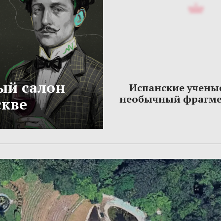
ый салон
Испанские учены
необычный фрагме
скве