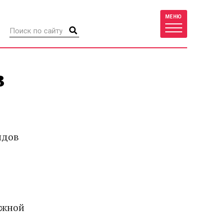
МЕНЮ
в
ндов
яжной