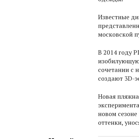
Известные ди
представленн
московской п
В 2014 году 
изобилующую
сочетании с 
создают 3D-
Новая пляжна
эксперимента
новом сезоне
оттенки, уно