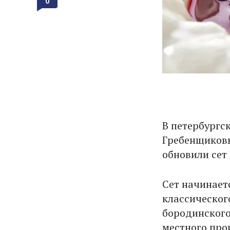
0
В петербургс
Гребенщиковы
обновили сет 
Сет начинает
классическог
бородинского 
местного про