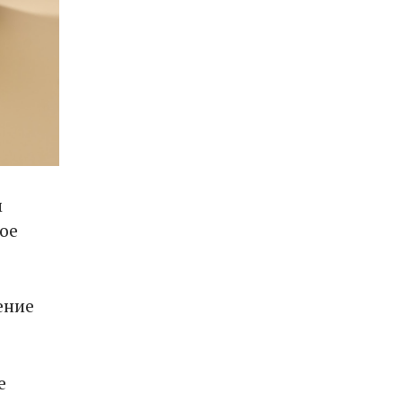
м
ое
ение
е