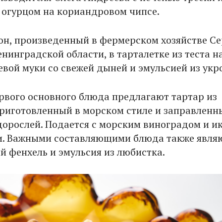
огурцом на кориандровом чипсе.
он, произведенный в фермерском хозяйстве Се
нинградской области, в тарталетке из теста н
евой муки со свежей дыней и эмульсией из укр
ервого основного блюда предлагают тартар из
приготовленный в морском стиле и заправленн
дорослей. Подается с морским виноградом и и
и. Важными составляющими блюда также явля
 фенхель и эмульсия из любистка.