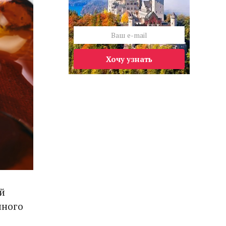
Хочу узнать
й
чного