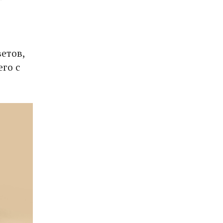
етов,
его с