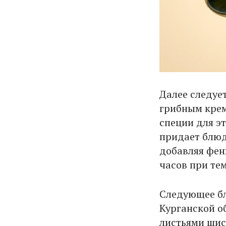
Далее следуе
грибным крем
специи для эт
придает блюду
добавляя фенх
часов при те
Следующее бл
Курганской о
листьями шис