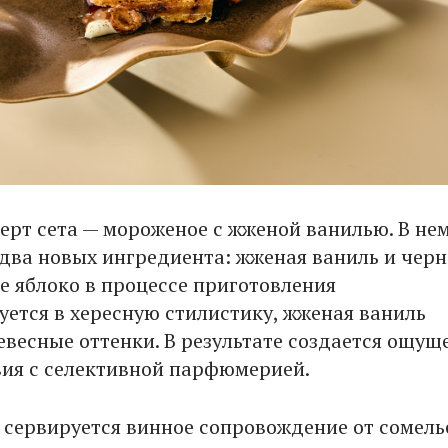
ерт сета — мороженое с жженой ванилью. В не
 два новых ингредиента: жженая ваниль и черн
ое яблоко в процессе приготовления
ется в хересную стилистику, жженая ваниль
евесные оттенки. В результате создается ощущ
ия с селективной парфюмерией.
 сервируется винное сопровождение от сомель