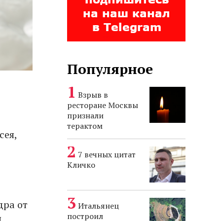
Популярное
Взрыв в
ресторане Москвы
признали
терактом
сея,
7 вечных цитат
Кличко
дра от
Итальянец
построил
и