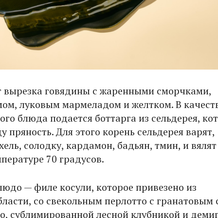
т вырезка говядины с жаренными сморчками,
ом, луковым мармеладом и желтком. В качест
ого блюда подается боттарга из сельдерея, ко
 пряность. Для этого корень сельдерея варят,
ель, солодку, кардамон, бадьян, тмин, и вялят
мпературе 70 градусов.
юдо — филе косули, которое привезено из
бласти, со свекольным перлотто с гранатовым 
о, сублимированной лесной клубникой и деми