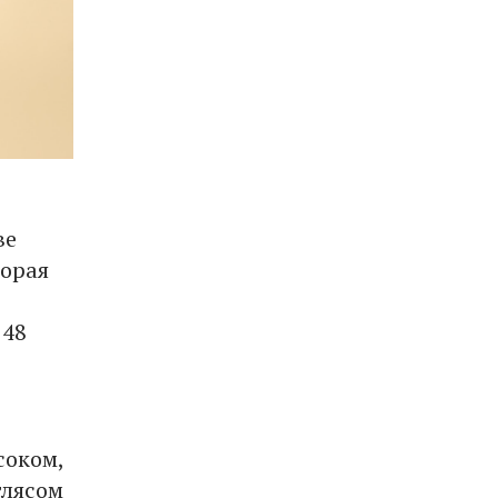
ве
торая
 48
соком,
глясом