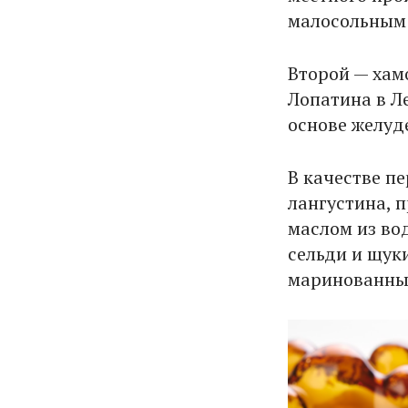
малосольным 
Второй — хам
Лопатина в Ле
основе желуд
В качестве п
лангустина, 
маслом из во
сельди и щук
маринованный