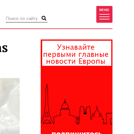
МЕНЮ
ns