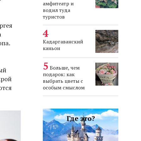
амфитеатр и
водил туда
туристов
ргея
а
Кадаргаванский
опа.
каньон
Больше, чем
ый
подарок: как
крой
выбрать цветы с
ются
особым смыслом
Где это?