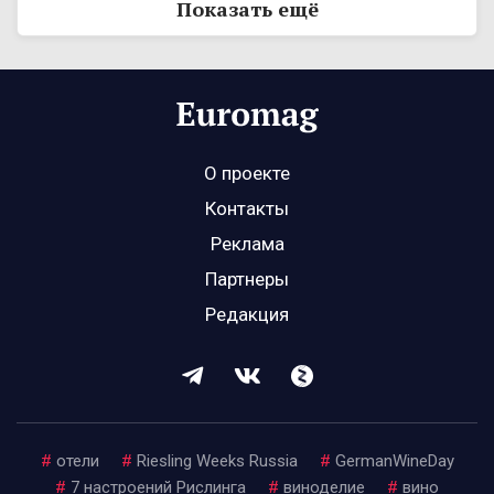
Показать ещё
О проекте
Контакты
Реклама
Партнеры
Редакция
#
отели
#
Riesling Weeks Russia
#
GermanWineDay
#
7 настроений Рислинга
#
виноделие
#
вино