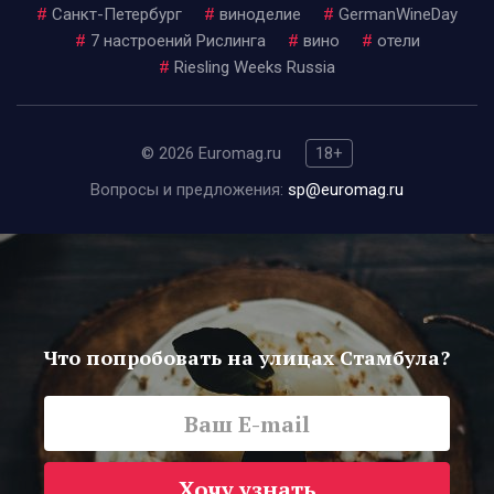
#
Санкт-Петербург
#
виноделие
#
GermanWineDay
#
7 настроений Рислинга
#
вино
#
отели
#
Riesling Weeks Russia
© 2026 Euromag.ru
18+
Вопросы и предложения:
sp@euromag.ru
Что попробовать на улицах Стамбула?
Хочу узнать