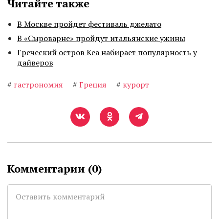
Читайте также
В Москве пройдет фестиваль джелато
В «Сыроварне» пройдут итальянские ужины
Греческий остров Кеа набирает популярность у
дайверов
#
гастрономия
#
Греция
#
курорт
Комментарии (
0
)