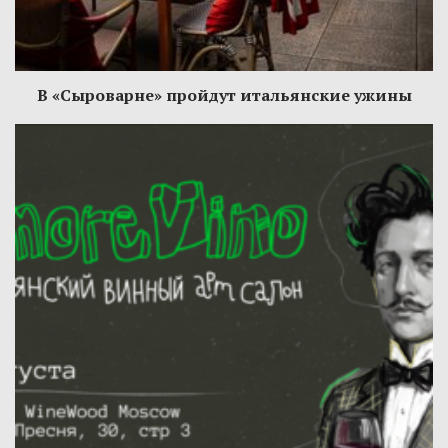
В «Сыроварне» пройдут итальянские ужины