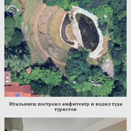
Итальянец построил амфитеатр и водил туда
туристов