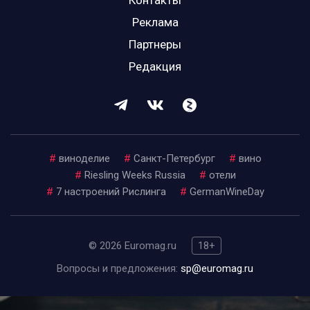
Контакты
Реклама
Партнеры
Редакция
#
виноделие
#
Санкт-Петербург
#
вино
#
Riesling Weeks Russia
#
отели
#
7 настроений Рислинга
#
GermanWineDay
© 2026 Euromag.ru
18+
Вопросы и предложения:
sp@euromag.ru