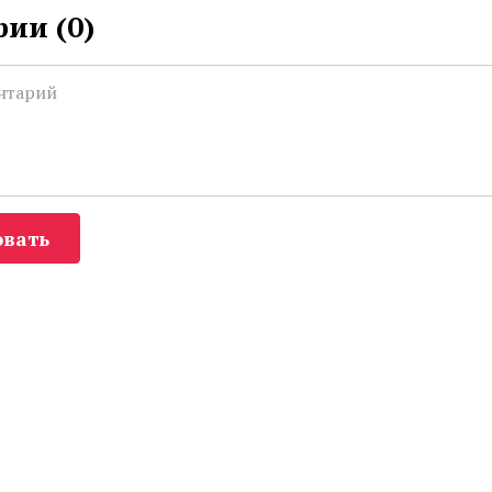
ии (
0
)
вать