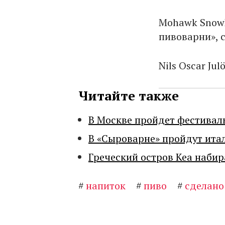
Mohawk SnowB
пивоварни», 
Nils Oscar Ju
Читайте также
В Москве пройдет фестивал
В «Сыроварне» пройдут ита
Греческий остров Кеа набир
#
напиток
#
пиво
#
сделано