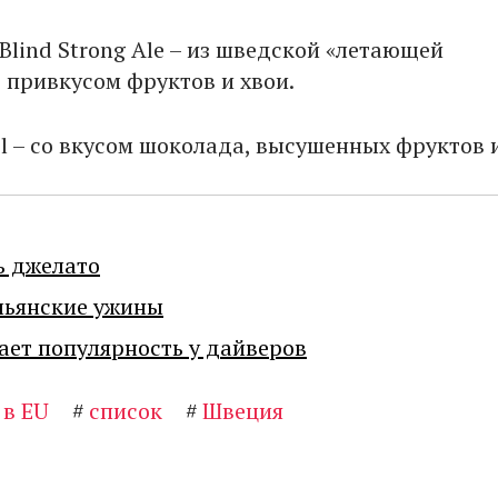
lind Strong Ale – из шведской «летающей
с привкусом фруктов и хвои.
löl – со вкусом шоколада, высушенных фруктов 
ь джелато
льянские ужины
ает популярность у дайверов
 в EU
#
список
#
Швеция