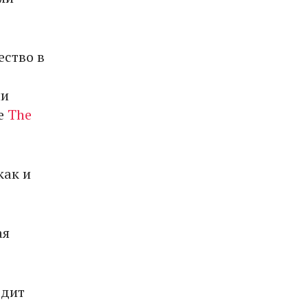
ество в
ли
ие
The
как и
ая
одит