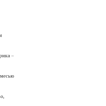
м
рика –
 смесью
о,