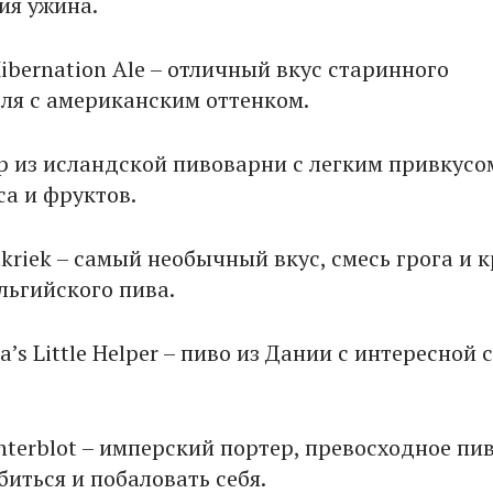
ия ужина.
Hibernation Ale – отличный вкус старинного
эля с американским оттенком.
ер из исландской пивоварни с легким привкусо
са и фруктов.
kriek – самый необычный вкус, смесь грога и к
льгийского пива.
ta’s Little Helper – пиво из Дании с интересной
nterblot – имперский портер, превосходное пив
иться и побаловать себя.