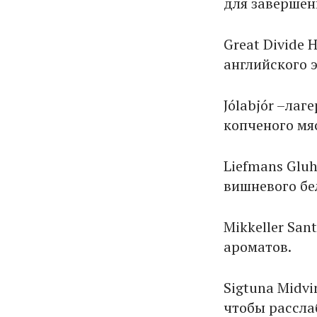
для завершен
Great Divide 
английского 
Jólabjór –лаг
копченого мя
Liefmans Gluh
вишневого бе
Mikkeller San
ароматов.
Sigtuna Midvi
чтобы расслаб