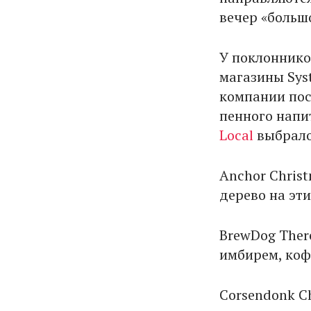
вечер «большо
У поклоннико
магазины Sys
компании пос
пенного напи
Local
выбрало
Anchor Christ
дерево на эти
BrewDog There
имбирем, коф
Corsendonk Ch