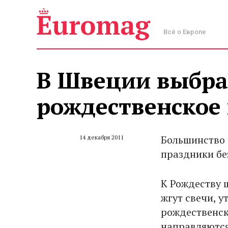
Всё о Европе
В Швеции выбра
рождественское
Большинство 
14 декабря 2011
праздники бе
К Рождеству 
жгут свечи, 
рождественски
направляются