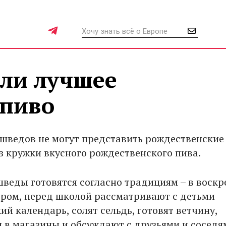
ли лучшее
 пиво
шведов не могут представить рождественские
з кружки вкусного рождественского пива.
шведы готовятся согласно традициям – в воскр
утром, перед школой рассматривают с детьми
й календарь, солят сельдь, готовят ветчину,
 в магазины и обсуждают с друзьями и соседя