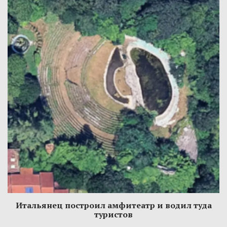
Итальянец построил амфитеатр и водил туда
туристов