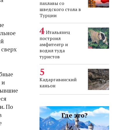
пахлавы со
шведского стола в
Турции
не
Итальянец
ельное
построил
ой
амфитеатр и
 сверх
водил туда
туристов
абные
Кадаргаванский
 и
каньон
бывшие
еся
и. По
Где это?
в
е