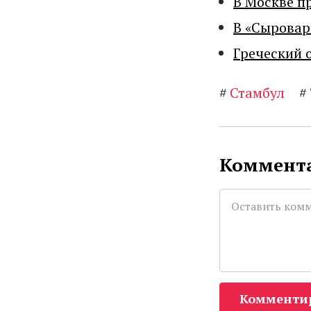
В Москве п
В «Сыровар
Греческий 
#
Стамбул
#
Коммента
Комменти