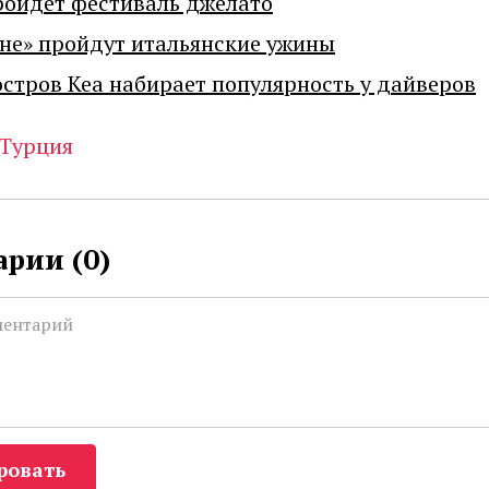
ройдет фестиваль джелато
не» пройдут итальянские ужины
остров Кеа набирает популярность у дайверов
Турция
рии (
0
)
ровать