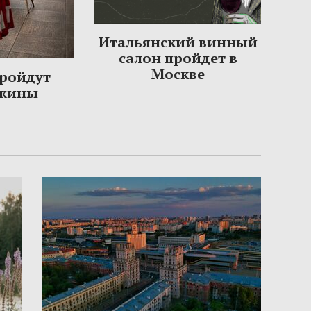
Итальянский винный
салон пройдет в
Москве
пройдут
ужины