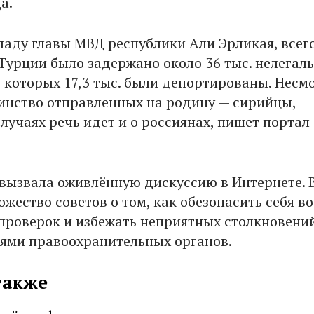
а.
ладу главы МВД республики Али Эрликая, всего
 Турции было задержано около 36 тыс. нелегал
з которых 17,3 тыс. были депортированы. Несм
шинство отправленных на родину — сирийцы,
лучаях речь идет и о россиянах, пишет портал
 вызвала оживлённую дискуссию в Интернете. В
жество советов о том, как обезопасить себя в
проверок и избежать неприятных столкновений
ями правоохранительных органов.
также