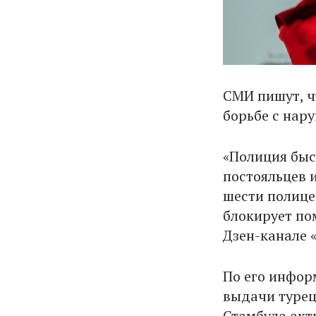
СМИ пишут, ч
борьбе с нар
«Полиция быс
постояльцев и
шести полице
блокирует по
Дзен-канале 
По его инфор
выдачи турец
Стамбула акт