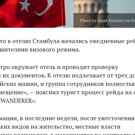
Photo by Imad Alassiry on U
то в отелях Стамбула начались ежедневные ре
ушителями визового режима.
тро окружает отель и проводит проверку
 их документов. К отелю подъезжает от трех д
йских машин, и группа сотрудников полность
мещение», — пояснил турист процесс рейда на 
«WANDERER».
мации, в последние недели, после ужесточения
ких видов на жительство, местные власти
ивно включились в мероприятия по контролю 