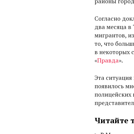
районы город
Согласно док
два месяца в
мигрантов, и
то, что боль
в некоторых с
«
Правда
».
Эта ситуация
появилось мно
полицейских 
представител
Читайте 