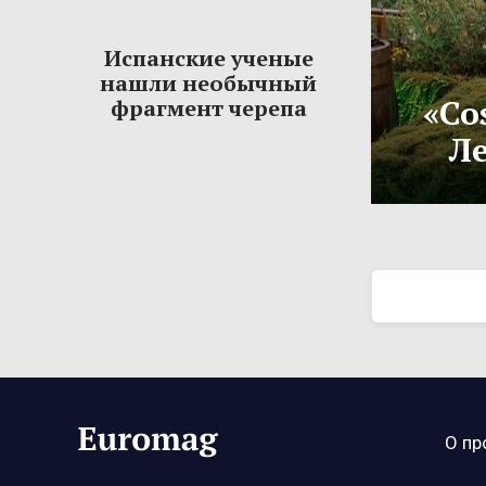
Испанские ученые
нашли необычный
«Co
фрагмент черепа
Ле
О пр