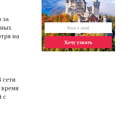
 за
ьных
отря на
Хочу узнать
 сети
о время
 с