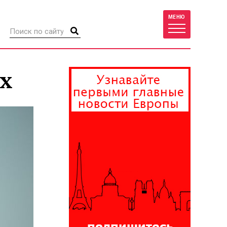
МЕНЮ
ях