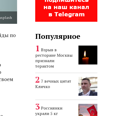
nsplash
Популярное
йды по
Взрыв в
ресторане Москвы
признали
о
терактом
ю
своем
7 вечных цитат
Кличко
Россиянки
украли 5 кг
за