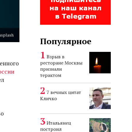
nsplash
Популярное
Взрыв в
венного
ресторане Москвы
признали
оссии
терактом
ел
7 вечных цитат
Кличко
во
Итальянец
построил