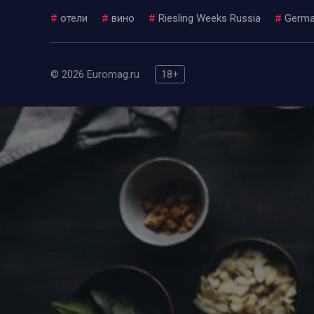
#
отели
#
вино
#
Riesling Weeks Russia
#
Germa
© 2026 Euromag.ru
18+