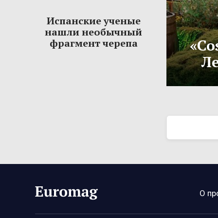
Испанские ученые
нашли необычный
«Co
фрагмент черепа
Ле
О пр