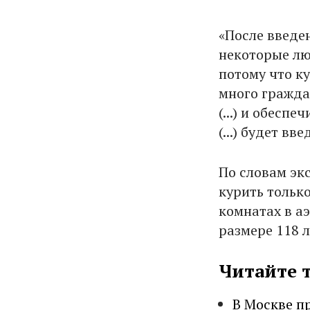
«После введе
некоторые лю
потому что ку
много гражда
(...) и обесп
(...) будет в
По словам эк
курить тольк
комнатах в а
размере 118 л
Читайте 
В Москве п