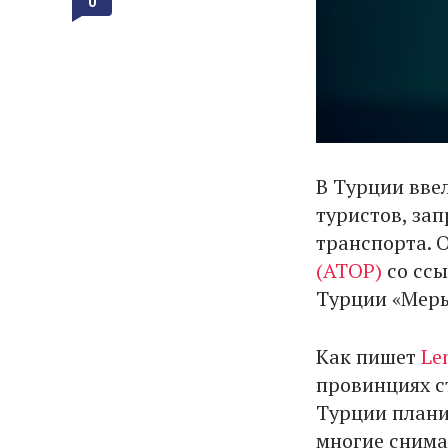
0
В Турции вве
туристов, за
транспорта. 
(АТОР)
со ссы
Турции «Меры
Как пишет
Le
провинциях с
Турции плани
многие снима