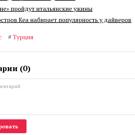
не» пройдут итальянские ужины
остров Кеа набирает популярность у дайверов
с
#
Турция
рии (
0
)
ровать