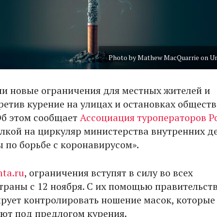
Photo by Mathew MacQuarrie on U
ли новые ограничения для местных жителей и
претив курение на улицах и остановках общест
Об этом сообщает
Ассоциация туроператоров Р
лкой на циркуляр министерства внутренних д
 по борьбе с коронавирусом».
nta.ru
, ограничения вступят в силу во всех
траны с 12 ноября. С их помощью правительст
рует контролировать ношение масок, которые
ют под предлогом курения.