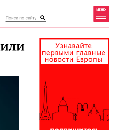
МЕНЮ
тили