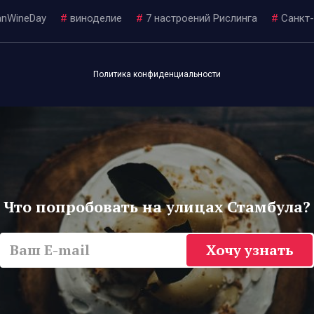
nWineDay
#
виноделие
#
7 настроений Рислинга
#
Санкт
Политика конфиденциальности
Что попробовать на улицах Стамбула?
Хочу узнать