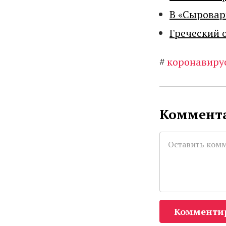
В «Сыровар
Греческий 
#
коронавиру
Коммента
Комменти