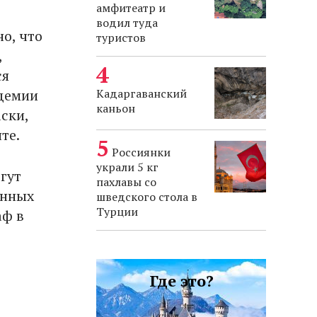
амфитеатр и
водил туда
о, что
туристов
,
ся
Кадаргаванский
идемии
каньон
аски,
те.
Россиянки
украли 5 кг
гут
пахлавы со
енных
шведского стола в
Турции
аф в
Где это?