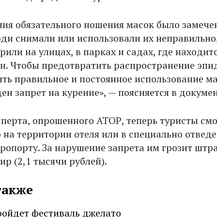
ния обязательного ношения масок было замечен
ди снимали или использовали их неправильно
рили на улицах, в парках и садах, где находит
н. Чтобы предотвратить распространение эп
ечить правильное и постоянное использование м
веден запрет на курение», — поясняется в докумен
сперта, опрошенного АТОР, теперь туристы смо
о на территории отеля или в специально отвед
эропорту. За нарушение запрета им грозит штр
ир (2,1 тысячи рублей).
также
ройдет фестиваль джелато