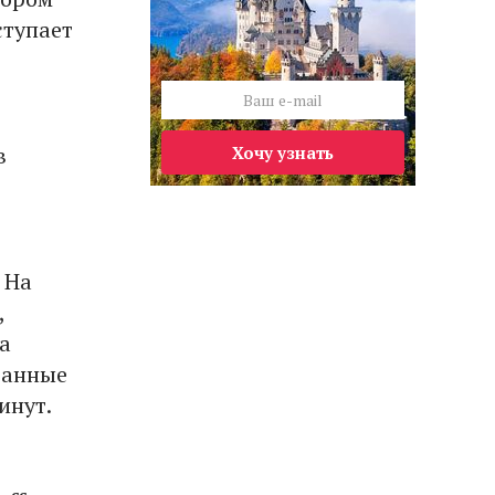
ступает
в
Хочу узнать
 На
,
а
танные
инут.