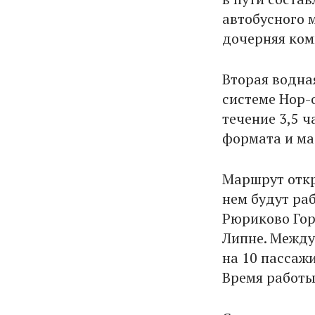
автобусного 
дочерняя ком
Вторая водна
системе Hop-
течение 3,5 
формата и ма
Маршрут откро
нем будут ра
Рюриково Гор
Липне. Между
на 10 пассаж
Время работы 