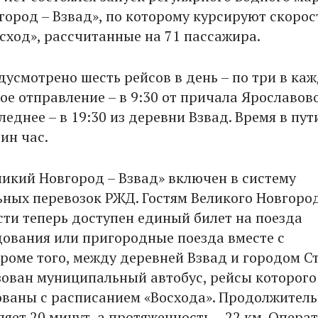
город – Взвад», по которому курсируют скоро
осход», рассчитанные на 71 пассажира.
дусмотрено шесть рейсов в день – по три в ка
ое отправление – в 9:30 от причала Ярославов
еднее – в 19:30 из деревни Взвад. Время в пут
ин час.
икий Новгород – Взвад» включен в систему
ных перевозок РЖД. Гостям Великого Новгоро
сти теперь доступен единый билет на поезда
дования или пригородные поезда вместе с
Кроме того, между деревней Взвад и городом С
зован муниципальный автобус, рейсы которого
ваны с расписанием «Восхода». Продолжитель
ляет 20 минут, а протяженность – 22 км. Опера