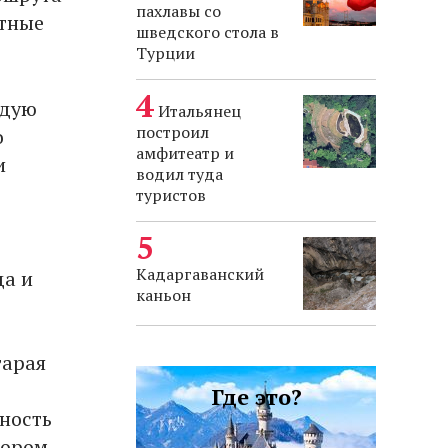
пахлавы со
стные
шведского стола в
Турции
ждую
Итальянец
построил
о
амфитеатр и
и
водил туда
туристов
Кадаргаванский
да и
каньон
тарая
Где это?
ность
тором