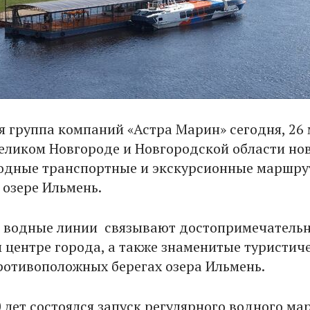
я группа компаний «Астра Марин» сегодня, 26 
Великом Новгороде и Новгородской области но
одные транспортные и экскурсионные маршру
 озере Ильмень.
 водные линии связывают достопримечательн
 центре города, а также знаменитые туристич
ротивоположных берегах озера Ильмень.
0 лет состоялся запуск регулярного водного м