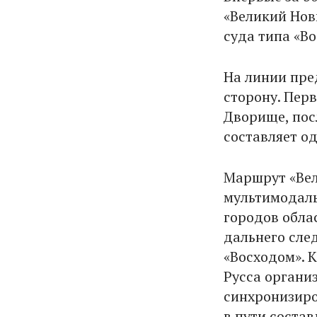
«Великий Нов
суда типа «В
На линии пре
сторону. Перв
Дворище, посл
составляет од
Маршрут «Вел
мультимодаль
городов обла
дальнего сле
«Восходом». 
Русса органи
синхронизиро
в пути состав