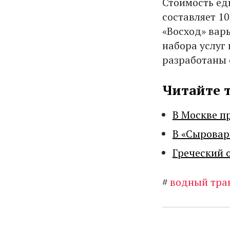
Стоимость еди
составляет 1
«Восход» варь
набора услуг 
разработаны
Читайте 
В Москве п
В «Сыровар
Греческий 
#
водный тра