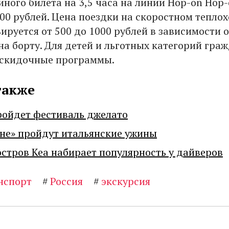
ного билета на 3,5 часа на линии Hop-on Hop-
000 рублей. Цена поездки на скоростном тепло
ируется от 500 до 1000 рублей в зависимости о
на борту. Для детей и льготных категорий гра
 скидочные программы.
также
ройдет фестиваль джелато
не» пройдут итальянские ужины
остров Кеа набирает популярность у дайверов
нспорт
#
Россия
#
экскурсия