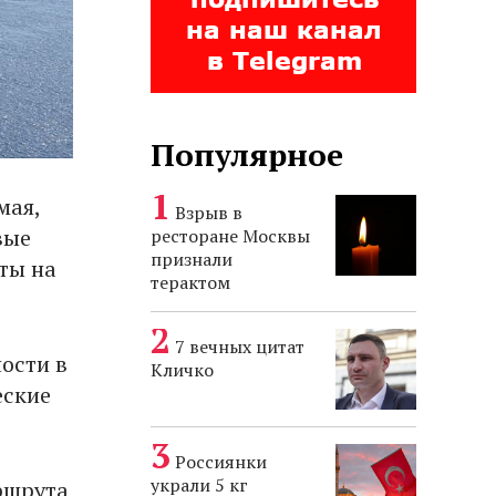
Популярное
мая,
Взрыв в
вые
ресторане Москвы
признали
ты на
терактом
7 вечных цитат
ости в
Кличко
еские
Россиянки
украли 5 кг
аршрута