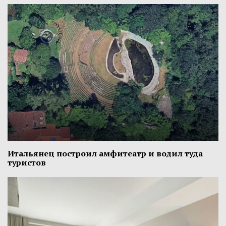
Итальянец построил амфитеатр и водил туда
туристов