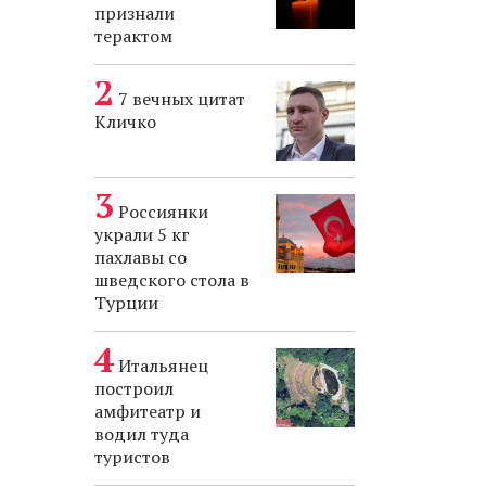
признали
терактом
7 вечных цитат
Кличко
Россиянки
украли 5 кг
пахлавы со
шведского стола в
Турции
Итальянец
построил
амфитеатр и
водил туда
туристов