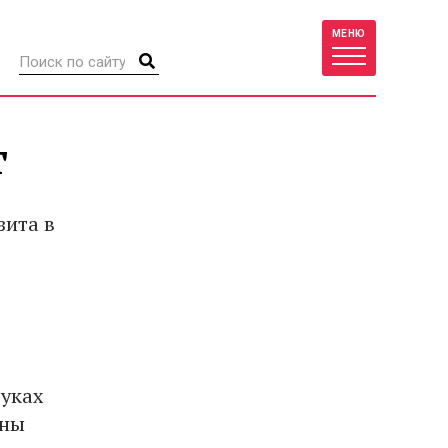
МЕНЮ
т
зита в
руках
жны