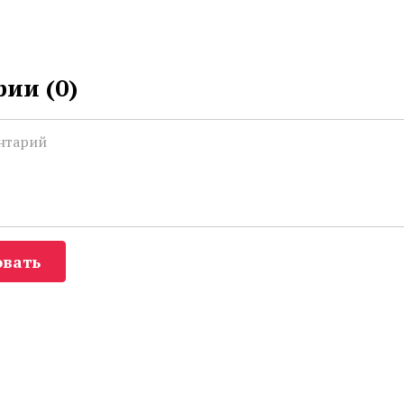
ии (
0
)
вать