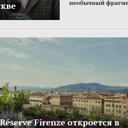
необычный фрагме
скве
 Réserve Firenze откроется в