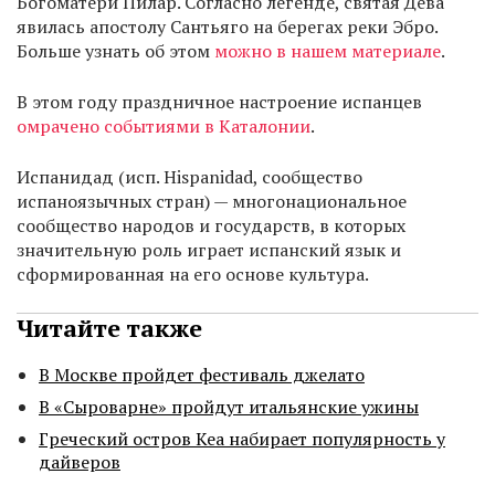
Богоматери Пилар. Согласно легенде, святая Дева
явилась апостолу Сантьяго на берегах реки Эбро.
Больше узнать об этом
можно в нашем материале
.
В этом году праздничное настроение испанцев
омрачено событиями в Каталонии
.
Испанидад (исп. Hispanidad, сообщество
испаноязычных стран) — многонациональное
сообщество народов и государств, в которых
значительную роль играет испанский язык и
сформированная на его основе культура.
Читайте также
В Москве пройдет фестиваль джелато
В «Сыроварне» пройдут итальянские ужины
Греческий остров Кеа набирает популярность у
дайверов