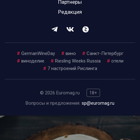
Партнеры
Редакция
#
GermanWineDay
#
вино
#
Санкт-Петербург
#
виноделие
#
Riesling Weeks Russia
#
отели
#
7 настроений Рислинга
© 2026 Euromag.ru
18+
Вопросы и предложения:
sp@euromag.ru