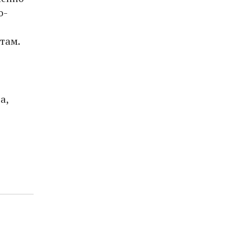
о-
там.
а,