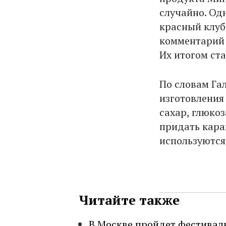
случайно. Од
красный клуб
комментарий 
Их итогом ст
По словам Гал
изготовления
сахар, глюкоз
придать кара
используются 
Читайте также
В Москве пройдет фестивал