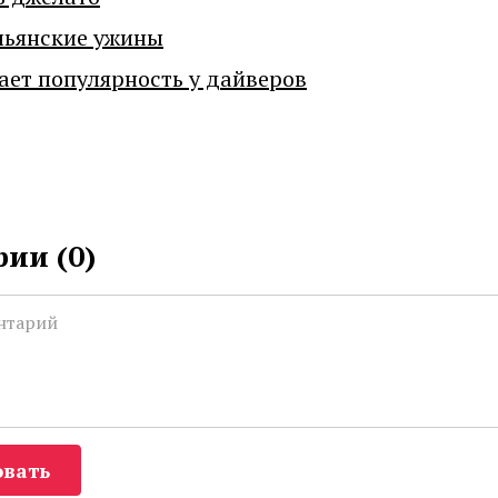
льянские ужины
ает популярность у дайверов
ии (
0
)
вать