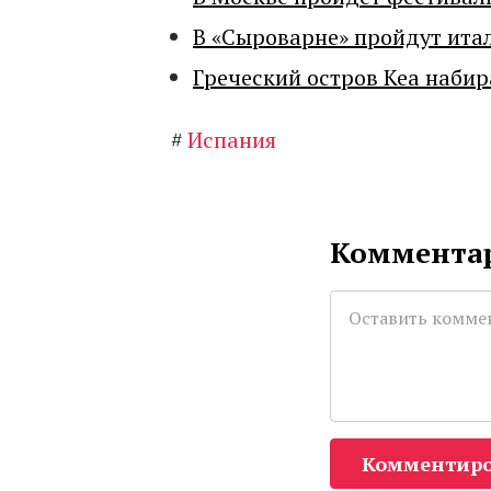
В «Сыроварне» пройдут ита
Греческий остров Кеа набир
#
Испания
Комментар
Комментиро