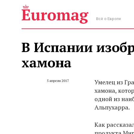
Всё о Европе
В Испании изобр
хамона
Умелец из Гр
5 апреля 2017
хамона, кото
одной из наи
Альпухарра.
Как рассказа
продукта Миге