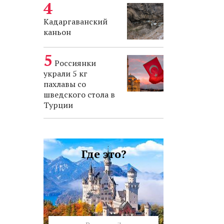
Кадаргаванский
каньон
Россиянки
украли 5 кг
пахлавы со
шведского стола в
Турции
Где это?