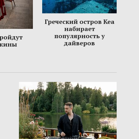
Греческий остров Кеа
набирает
популярность у
пройдут
дайверов
ужины