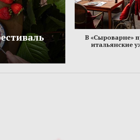
фестиваль
В «Сыроварне» 
итальянские 