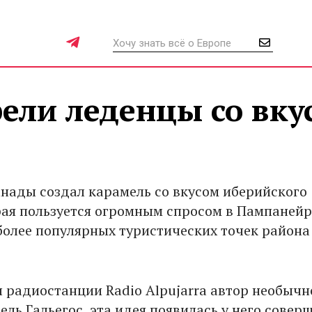
ели леденцы со вку
анады создал карамель со вкусом иберийского
рая пользуется огромным спросом в Пампанейр
более популярных туристических точек района
л радиостанции Radio Alpujarra автор необычн
ль Гальегос, эта идея появилась у него совер