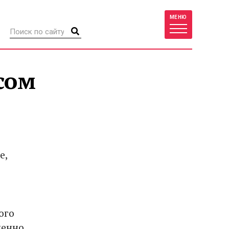
МЕНЮ
сом
е,
ого
шенно