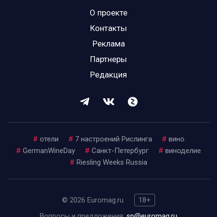
О проекте
Контакты
Реклама
Партнеры
Редакция
#
отели
#
7 настроений Рислинга
#
вино
#
GermanWineDay
#
Санкт-Петербург
#
виноделие
#
Riesling Weeks Russia
© 2026 Euromag.ru
18+
Вопросы и предложения:
sp@euromag.ru