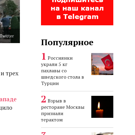
Twitter
Популярное
Россиянки
украли 5 кг
пахлавы со
 и трех
шведского стола в
Турции
западе
Взрыв в
бщило
ресторане Москвы
признали
терактом