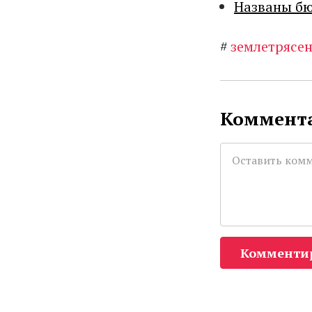
Названы бю
#
землетрясе
Коммента
Комменти