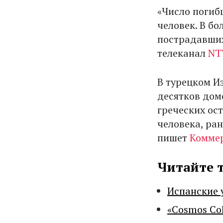
«Число погиб
человек. В бо
пострадавших
телеканал
NT
В турецком И
десятков дом
греческих ос
человека, ра
пишет
Комме
Читайте 
Испанские 
«Cosmos Co