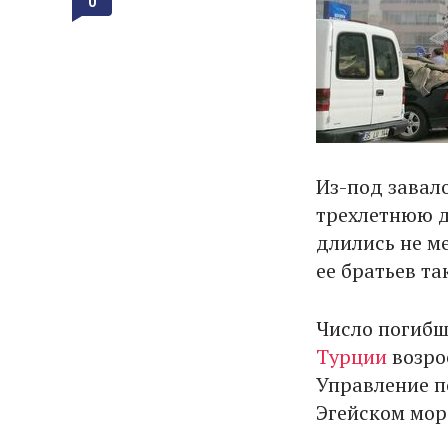
0
Из-под завал
трехлетнюю д
длились не м
ее братьев т
Число погиб
Турции
возро
Управление п
Эгейском мор