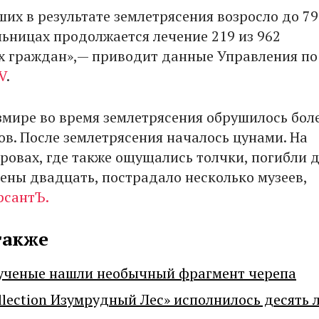
ших в результате землетрясения возросло до 79
льницах продолжается лечение 219 из 962
 граждан»,— приводит данные Управления по
V
.
змире во время землетрясения обрушилось бол
ов. После землетрясения началось цунами. На
тровах, где также ощущались толчки, погибли 
нены двадцать, пострадало несколько музеев,
рсантЪ.
также
ученые нашли необычный фрагмент черепа
llection Изумрудный Лес» исполнилось десять 