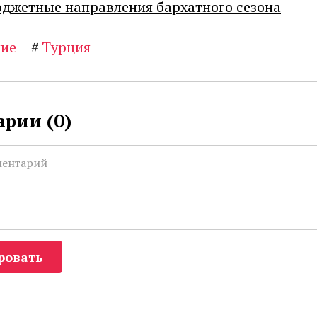
джетные направления бархатного сезона
ние
#
Турция
рии (
0
)
ровать