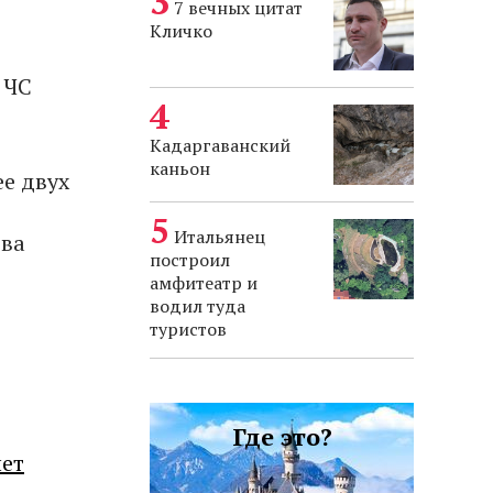
7 вечных цитат
Кличко
 ЧС
Кадаргаванский
каньон
ее двух
Итальянец
два
построил
амфитеатр и
водил туда
туристов
Где это?
лет