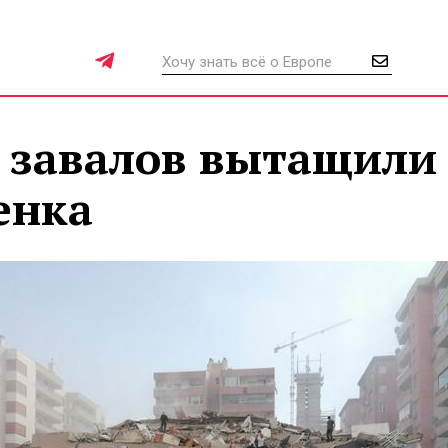
д завалов вытащили
енка