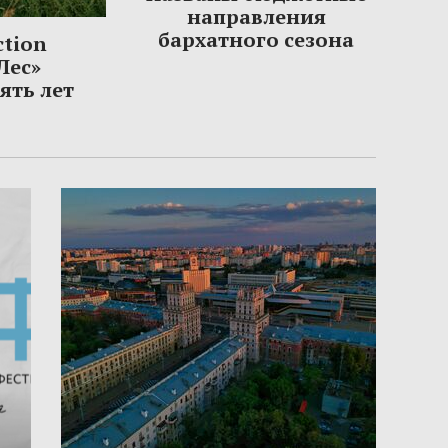
направления
бархатного сезона
ction
Лес»
ять лет