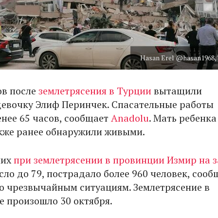
Hasan Erel @hasan1968, 
ов после
землетрясения в Турции
вытащили
евочку Элиф Перинчек. Спасательные работы
енее 65 часов, сообщает
Anadolu
. Мать ребенка
акже ранее обнаружили живыми.
ших
при землетрясении в провинции Измир на 
сло до 79, пострадало более 960 человек, соо
о чрезвычайным ситуациям. Землетрясение в
е произошло 30 октября.