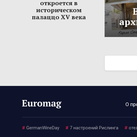
откроется в
историческом
палаццо XV века
арх
О пр
#
GermanWineDay
#
7 настроений Рислинга
#
оте