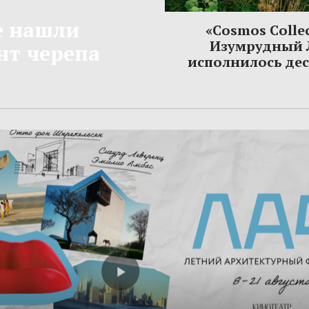
е нашли
«Cosmos Colle
Изумрудный 
т черепа
исполнилось дес