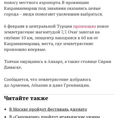
полосу местного аэропорта. В провинции
Кахраманмараш под завалами оказались целые
города – люди помогают уцелевшим выбраться.
6 февраля в центральной Турции
произошло
новое
землетрясение магнитудой 7,7. Очаг залегал на
глубине 10 км, эпицентр находился в 60 км от
Кахраманмараша, места, где землетрясение
произошло впервые.
Толчки ощущались в Анкаре, а также столице Сирии
Дамаске.
Сообщается, что землетрясение добралось
до Армении, Абхазии и даже Гренландии.
Читайте также
В Москве пройдет фестиваль джелато
В «Сыроварне» пройдут итальянские ужины