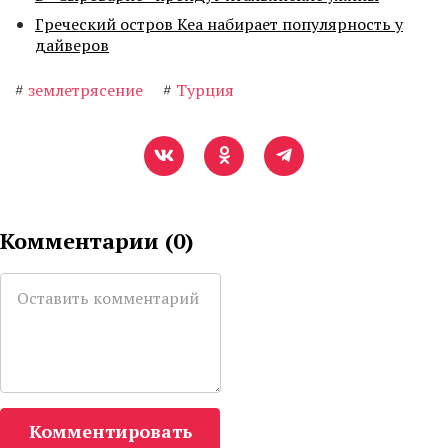
Греческий остров Кеа набирает популярность у
дайверов
#
землетрясение
#
Турция
Комментарии (
0
)
Комментировать